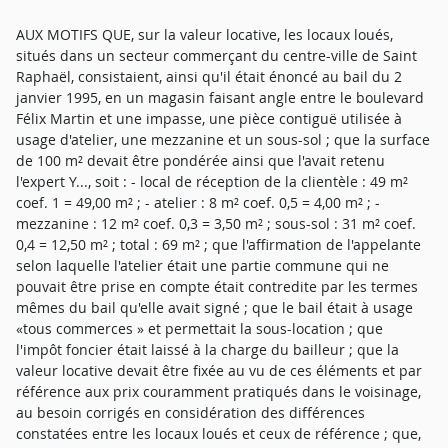
AUX MOTIFS QUE, sur la valeur locative, les locaux loués,
situés dans un secteur commerçant du centre-ville de Saint
Raphaël, consistaient, ainsi qu'il était énoncé au bail du 2
janvier 1995, en un magasin faisant angle entre le boulevard
Félix Martin et une impasse, une pièce contiguë utilisée à
usage d'atelier, une mezzanine et un sous-sol ; que la surface
de 100 m² devait être pondérée ainsi que l'avait retenu
l'expert Y..., soit : - local de réception de la clientèle : 49 m²
coef. 1 = 49,00 m² ; - atelier : 8 m² coef. 0,5 = 4,00 m² ; -
mezzanine : 12 m² coef. 0,3 = 3,50 m² ; sous-sol : 31 m² coef.
0,4 = 12,50 m² ; total : 69 m² ; que l'affirmation de l'appelante
selon laquelle l'atelier était une partie commune qui ne
pouvait être prise en compte était contredite par les termes
mêmes du bail qu'elle avait signé ; que le bail était à usage
«tous commerces » et permettait la sous-location ; que
l'impôt foncier était laissé à la charge du bailleur ; que la
valeur locative devait être fixée au vu de ces éléments et par
référence aux prix couramment pratiqués dans le voisinage,
au besoin corrigés en considération des différences
constatées entre les locaux loués et ceux de référence ; que,