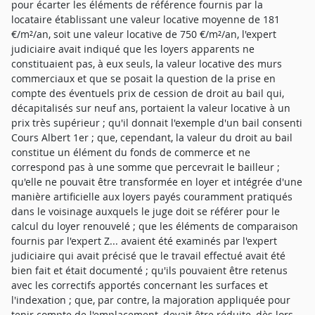
pour écarter les éléments de référence fournis par la
locataire établissant une valeur locative moyenne de 181
€/m²/an, soit une valeur locative de 750 €/m²/an, l'expert
judiciaire avait indiqué que les loyers apparents ne
constituaient pas, à eux seuls, la valeur locative des murs
commerciaux et que se posait la question de la prise en
compte des éventuels prix de cession de droit au bail qui,
décapitalisés sur neuf ans, portaient la valeur locative à un
prix très supérieur ; qu'il donnait l'exemple d'un bail consenti
Cours Albert 1er ; que, cependant, la valeur du droit au bail
constitue un élément du fonds de commerce et ne
correspond pas à une somme que percevrait le bailleur ;
qu'elle ne pouvait être transformée en loyer et intégrée d'une
manière artificielle aux loyers payés couramment pratiqués
dans le voisinage auxquels le juge doit se référer pour le
calcul du loyer renouvelé ; que les éléments de comparaison
fournis par l'expert Z... avaient été examinés par l'expert
judiciaire qui avait précisé que le travail effectué avait été
bien fait et était documenté ; qu'ils pouvaient être retenus
avec les correctifs apportés concernant les surfaces et
l'indexation ; que, par contre, la majoration appliquée pour
tenir compte de l'emplacement, devait être réduite, dès lors