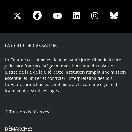
Share
Share
Share
Share
Sha
Share
on
on
on
on
on
on
Facebook
X
Youtube
LinkedIn
Instagram
Blue
play
LA COUR DE CASSATION
La Cour de cassation est la plus haute juridiction de l’ordre
judiciaire français. Siégeant dans l’enceinte du Palais de
justice de l'Île de la Cité, cette institution remplit une mission
essentielle: unifier et contrôler l'interprétation des lois.
La Haute Juridiction garantit ainsi à chacun une égalité de
traitement devant les juges.
© Tous droits réservés
DÉMARCHES