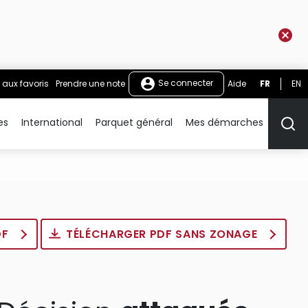
Se connecter
 aux favoris
Prendre une note
Aide
FR
EN
es
International
Parquet général
Mes démarches
Rech
DF
TÉLÉCHARGER PDF SANS ZONAGE