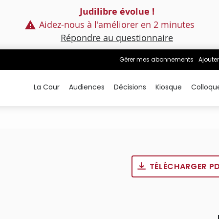
Judilibre évolue !
Aidez-nous à l'améliorer en 2 minutes
Répondre au questionnaire
Gérer mes abonnements
Ajouter
La Cour
Audiences
Décisions
Kiosque
Colloqu
TÉLÉCHARGER P