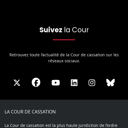
Suivez
la Cour
Retrouvez toute l’actualité de la Cour de cassation sur les
réseaux sociaux.
Share
Share
Share
Share
Sha
Share
on
on
on
on
on
on
Facebook
X
Youtube
LinkedIn
Instagram
Blue
play
LA COUR DE CASSATION
La Cour de cassation est la plus haute juridiction de l’ordre