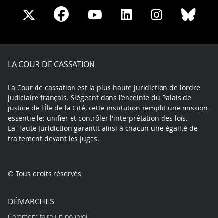
Share
Share
Share
Share
Sha
Share
on
on
on
on
on
on
Facebook
X
Youtube
LinkedIn
Instagram
Blue
play
LA COUR DE CASSATION
La Cour de cassation est la plus haute juridiction de l’ordre
judiciaire français. Siégeant dans l’enceinte du Palais de
justice de l'Île de la Cité, cette institution remplit une mission
essentielle: unifier et contrôler l'interprétation des lois.
La Haute Juridiction garantit ainsi à chacun une égalité de
traitement devant les juges.
© Tous droits réservés
DÉMARCHES
Comment faire un pourvoi