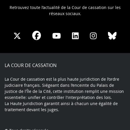
Retrouvez toute l’actualité de la Cour de cassation sur les
réseaux sociaux.
Share
Share
Share
Share
Sha
Share
on
on
on
on
on
on
Facebook
X
Youtube
LinkedIn
Instagram
Blue
play
LA COUR DE CASSATION
La Cour de cassation est la plus haute juridiction de l’ordre
judiciaire français. Siégeant dans l’enceinte du Palais de
justice de l'Île de la Cité, cette institution remplit une mission
essentielle: unifier et contrôler l'interprétation des lois.
La Haute Juridiction garantit ainsi à chacun une égalité de
traitement devant les juges.