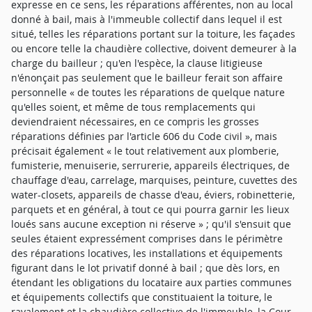
expresse en ce sens, les réparations afférentes, non au local
donné à bail, mais à l'immeuble collectif dans lequel il est
situé, telles les réparations portant sur la toiture, les façades
ou encore telle la chaudière collective, doivent demeurer à la
charge du bailleur ; qu'en l'espèce, la clause litigieuse
n'énonçait pas seulement que le bailleur ferait son affaire
personnelle « de toutes les réparations de quelque nature
qu'elles soient, et même de tous remplacements qui
deviendraient nécessaires, en ce compris les grosses
réparations définies par l'article 606 du Code civil », mais
précisait également « le tout relativement aux plomberie,
fumisterie, menuiserie, serrurerie, appareils électriques, de
chauffage d'eau, carrelage, marquises, peinture, cuvettes des
water-closets, appareils de chasse d'eau, éviers, robinetterie,
parquets et en général, à tout ce qui pourra garnir les lieux
loués sans aucune exception ni réserve » ; qu'il s'ensuit que
seules étaient expressément comprises dans le périmètre
des réparations locatives, les installations et équipements
figurant dans le lot privatif donné à bail ; que dès lors, en
étendant les obligations du locataire aux parties communes
et équipements collectifs que constituaient la toiture, le
ravalement et la chaudière collective de l'immeuble, la Cour,