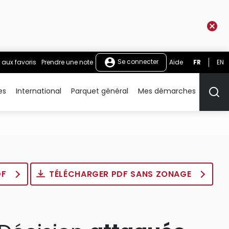
Se connecter
 aux favoris
Prendre une note
Aide
FR
EN
es
International
Parquet général
Mes démarches
Rech
DF
TÉLÉCHARGER PDF SANS ZONAGE