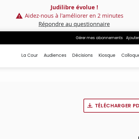
Judilibre évolue !
Aidez-nous à l'améliorer en 2 minutes
Répondre au questionnaire
Gérer mes abonnements
Ajouter
La Cour
Audiences
Décisions
Kiosque
Colloqu
TÉLÉCHARGER P