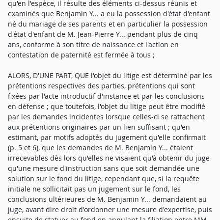
qu'en l'espèce, il résulte des éléments ci-dessus réunis et
examinés que Benjamin Y... a eu la possession d'état d'enfant
né du mariage de ses parents et en particulier la possession
d'état d'enfant de M. Jean-Pierre Y... pendant plus de cinq
ans, conforme à son titre de naissance et l'action en
contestation de paternité est fermée à tous ;
ALORS, D'UNE PART, QUE l'objet du litige est déterminé par les
prétentions respectives des parties, prétentions qui sont
fixées par l'acte introductif d'instance et par les conclusions
en défense ; que toutefois, l'objet du litige peut être modifié
par les demandes incidentes lorsque celles-ci se rattachent
aux prétentions originaires par un lien suffisant ; qu'en
estimant, par motifs adoptés du jugement qu'elle confirmait
(p. 5 et 6), que les demandes de M. Benjamin Y... étaient
irrecevables dès lors qu'elles ne visaient qu'à obtenir du juge
qu'une mesure d'instruction sans que soit demandée une
solution sur le fond du litige, cependant que, si la requête
initiale ne sollicitait pas un jugement sur le fond, les
conclusions ultérieures de M. Benjamin Y... demandaient au
juge, avant dire droit d'ordonner une mesure d'expertise, puis
ensuite de statuer au fond en annulant la filiation entre MM.