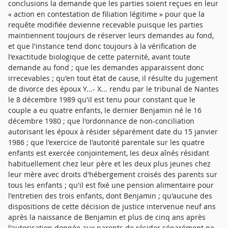
conclusions la demande que les parties soient reçues en leur
« action en contestation de filiation légitime » pour que la
requête modifiée devienne recevable puisque les parties
maintiennent toujours de réserver leurs demandes au fond,
et que l'instance tend donc toujours à la vérification de
l'exactitude biologique de cette paternité, avant toute
demande au fond ; que les demandes apparaissent donc
irrecevables ; qu'en tout état de cause, il résulte du jugement
de divorce des époux Y...- X... rendu par le tribunal de Nantes
le 8 décembre 1989 qu'il est tenu pour constant que le
couple a eu quatre enfants, le dernier Benjamin né le 16
décembre 1980 ; que l'ordonnance de non-conciliation
autorisant les époux à résider séparément date du 15 janvier
1986 ; que l'exercice de l'autorité parentale sur les quatre
enfants est exercée conjointement, les deux aînés résidant
habituellement chez leur père et les deux plus jeunes chez
leur mère avec droits d'hébergement croisés des parents sur
tous les enfants ; qu'il est fixé une pension alimentaire pour
l'entretien des trois enfants, dont Benjamin ; qu'aucune des
dispositions de cette décision de justice intervenue neuf ans
après la naissance de Benjamin et plus de cinq ans après
l'autorisation donnée aux parents de résider séparément ne