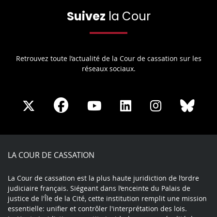
Suivez
la Cour
Retrouvez toute l’actualité de la Cour de cassation sur les
réseaux sociaux.
Share
Share
Share
Share
Sha
Share
on
on
on
on
on
on
Facebook
X
Youtube
LinkedIn
Instagram
Blue
play
LA COUR DE CASSATION
La Cour de cassation est la plus haute juridiction de l’ordre
judiciaire français. Siégeant dans l’enceinte du Palais de
justice de l'Île de la Cité, cette institution remplit une mission
essentielle: unifier et contrôler l'interprétation des lois.