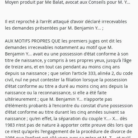
Moyen produit par Me Balat, avocat aux Conseils pour M. Y...
Il est reproché à l'arrêt attaqué d'avoir déclaré irrecevables
les demandes présentées par M. Benjamin Y... ;
AUX MOTIFS PROPRES QUE les premiers juges ont dit les
demandes irrecevables notamment au motif que M.
Benjamin Y... avait eu une possession d'état conforme à son
titre de naissance, y compris à ses propres yeux, jusqu'à l'âge
de treize ans, et en tout cas pendant au moins cinq ans
depuis sa naissance ; que selon l'article 333, alinéa 2, du code
civil, nul ne peut contester la filiation lorsque la possession
d'état conforme au titre a duré au moins cinq ans depuis la
naissance ou la reconnaissance, si elle a été faite
ultérieurement ; que M. Benjamin Y... n'apporte pas
d'éléments probants à l'encontre du constat d'une possession
d'état conforme au titre durant les cinq années suivant sa
naissance ; qu'en effet, la séparation du couple Y...- X... dès
1983 n'est pas de nature à apporter cette preuve dès lors que
ce n'est qu'après l'engagement de la procédure de divorce de
1986 que l'enfant est allé vivre avec sa mère et M. Z... et qu'il