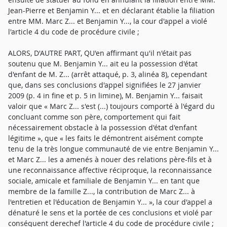
Jean-Pierre et Benjamin Y... et en déclarant établie la filiation
entre MM. Marc Z... et Benjamin Y..., la cour d'appel a violé
l'article 4 du code de procédure civile ;
ALORS, D'AUTRE PART, QU'en affirmant qu'il n'était pas
soutenu que M. Benjamin Y... ait eu la possession d'état
d'enfant de M. Z... (arrêt attaqué, p. 3, alinéa 8), cependant
que, dans ses conclusions d'appel signifiées le 27 janvier
2009 (p. 4 in fine et p. 5 in limine), M. Benjamin Y... faisait
valoir que « Marc Z... s'est (...) toujours comporté à l'égard du
concluant comme son père, comportement qui fait
nécessairement obstacle à la possession d'état d'enfant
légitime », que « les faits le démontrent aisément compte
tenu de la très longue communauté de vie entre Benjamin Y...
et Marc Z... les a amenés à nouer des relations père-fils et à
une reconnaissance affective réciproque, la reconnaissance
sociale, amicale et familiale de Benjamin Y... en tant que
membre de la famille Z..., la contribution de Marc Z... à
l'entretien et l'éducation de Benjamin Y... », la cour d'appel a
dénaturé le sens et la portée de ces conclusions et violé par
conséquent derechef l'article 4 du code de procédure civile ;