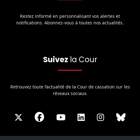
Restez informé en personnalisant vos alertes et
notifications. Abonnez-vous à toutes nos actualités.
Suivez
la Cour
Retrouvez toute l’actualité de la Cour de cassation sur les
réseaux sociaux.
Share
Share
Share
Share
Sha
Share
on
on
on
on
on
on
Facebook
X
Youtube
LinkedIn
Instagram
Blue