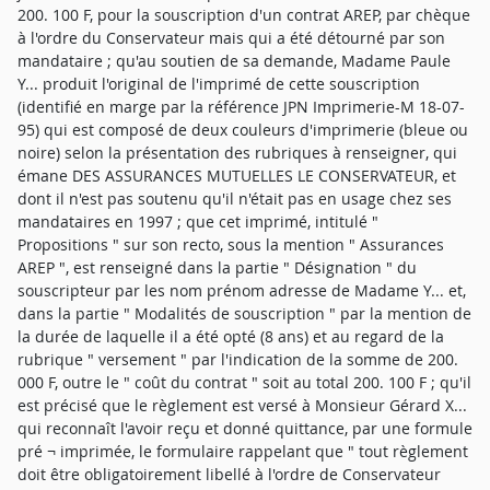
200. 100 F, pour la souscription d'un contrat AREP, par chèque
à l'ordre du Conservateur mais qui a été détourné par son
mandataire ; qu'au soutien de sa demande, Madame Paule
Y... produit l'original de l'imprimé de cette souscription
(identifié en marge par la référence JPN Imprimerie-M 18-07-
95) qui est composé de deux couleurs d'imprimerie (bleue ou
noire) selon la présentation des rubriques à renseigner, qui
émane DES ASSURANCES MUTUELLES LE CONSERVATEUR, et
dont il n'est pas soutenu qu'il n'était pas en usage chez ses
mandataires en 1997 ; que cet imprimé, intitulé "
Propositions " sur son recto, sous la mention " Assurances
AREP ", est renseigné dans la partie " Désignation " du
souscripteur par les nom prénom adresse de Madame Y... et,
dans la partie " Modalités de souscription " par la mention de
la durée de laquelle il a été opté (8 ans) et au regard de la
rubrique " versement " par l'indication de la somme de 200.
000 F, outre le " coût du contrat " soit au total 200. 100 F ; qu'il
est précisé que le règlement est versé à Monsieur Gérard X...
qui reconnaît l'avoir reçu et donné quittance, par une formule
pré ¬ imprimée, le formulaire rappelant que " tout règlement
doit être obligatoirement libellé à l'ordre de Conservateur