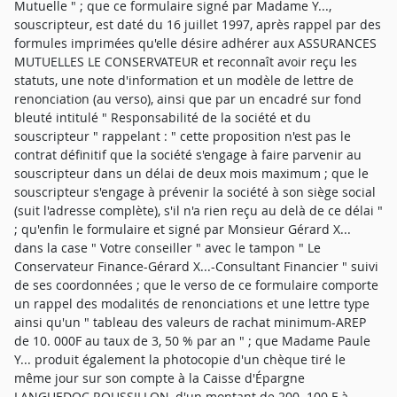
Mutuelle " ; que ce formulaire signé par Madame Y...,
souscripteur, est daté du 16 juillet 1997, après rappel par des
formules imprimées qu'elle désire adhérer aux ASSURANCES
MUTUELLES LE CONSERVATEUR et reconnaît avoir reçu les
statuts, une note d'information et un modèle de lettre de
renonciation (au verso), ainsi que par un encadré sur fond
bleuté intitulé " Responsabilité de la société et du
souscripteur " rappelant : " cette proposition n'est pas le
contrat définitif que la société s'engage à faire parvenir au
souscripteur dans un délai de deux mois maximum ; que le
souscripteur s'engage à prévenir la société à son siège social
(suit l'adresse complète), s'il n'a rien reçu au delà de ce délai "
; qu'enfin le formulaire et signé par Monsieur Gérard X...
dans la case " Votre conseiller " avec le tampon " Le
Conservateur Finance-Gérard X...-Consultant Financier " suivi
de ses coordonnées ; que le verso de ce formulaire comporte
un rappel des modalités de renonciations et une lettre type
ainsi qu'un " tableau des valeurs de rachat minimum-AREP
de 10. 000F au taux de 3, 50 % par an " ; que Madame Paule
Y... produit également la photocopie d'un chèque tiré le
même jour sur son compte à la Caisse d'Épargne
LANGUEDOC ROUSSILLON, d'un montant de 200. 100 F à