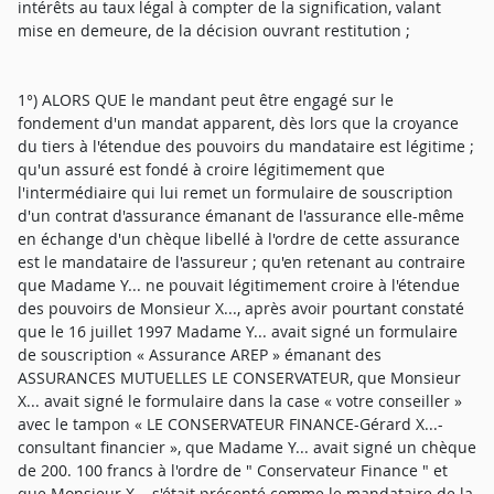
intérêts au taux légal à compter de la signification, valant
mise en demeure, de la décision ouvrant restitution ;
1°) ALORS QUE le mandant peut être engagé sur le
fondement d'un mandat apparent, dès lors que la croyance
du tiers à l'étendue des pouvoirs du mandataire est légitime ;
qu'un assuré est fondé à croire légitimement que
l'intermédiaire qui lui remet un formulaire de souscription
d'un contrat d'assurance émanant de l'assurance elle-même
en échange d'un chèque libellé à l'ordre de cette assurance
est le mandataire de l'assureur ; qu'en retenant au contraire
que Madame Y... ne pouvait légitimement croire à l'étendue
des pouvoirs de Monsieur X..., après avoir pourtant constaté
que le 16 juillet 1997 Madame Y... avait signé un formulaire
de souscription « Assurance AREP » émanant des
ASSURANCES MUTUELLES LE CONSERVATEUR, que Monsieur
X... avait signé le formulaire dans la case « votre conseiller »
avec le tampon « LE CONSERVATEUR FINANCE-Gérard X...-
consultant financier », que Madame Y... avait signé un chèque
de 200. 100 francs à l'ordre de " Conservateur Finance " et
que Monsieur X... s'était présenté comme le mandataire de la