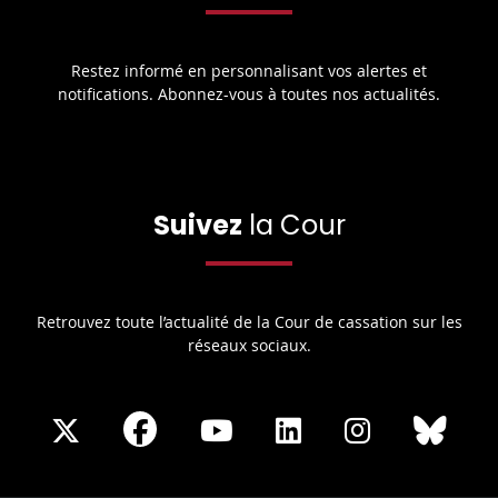
Restez informé en personnalisant vos alertes et
notifications. Abonnez-vous à toutes nos actualités.
Suivez
la Cour
Retrouvez toute l’actualité de la Cour de cassation sur les
réseaux sociaux.
Share
Share
Share
Share
Sha
Share
on
on
on
on
on
on
Facebook