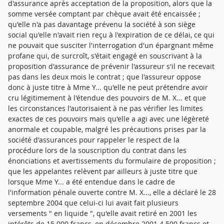
d'assurance après acceptation de la proposition, alors que la
somme versée comptant par chèque avait été encaissée ;
qu'elle n'a pas davantage prévenu la société à son siège
social qu'elle n'avait rien reçu à l'expiration de ce délai, ce qui
ne pouvait que susciter l'interrogation d'un épargnant même
profane qui, de surcroît, s'était engagé en souscrivant à la
proposition d'assurance de prévenir l'assureur s'il ne recevait
pas dans les deux mois le contrat ; que l'assureur oppose
donc à juste titre à Mme Y... qu'elle ne peut prétendre avoir
cru légitimement à l'étendue des pouvoirs de M. X... et que
les circonstances l'autorisaient à ne pas vérifier les limites
exactes de ces pouvoirs mais qu'elle a agi avec une légèreté
anormale et coupable, malgré les précautions prises par la
société d'assurances pour rappeler le respect de la
procédure lors de la souscription du contrat dans les
énonciations et avertissements du formulaire de proposition ;
que les appelantes relèvent par ailleurs à juste titre que
lorsque Mme Y... a été entendue dans le cadre de
l'information pénale ouverte contre M. X..., elle a déclaré le 28
septembre 2004 que celui-ci lui avait fait plusieurs
versements " en liquide ", qu'elle avait retiré en 2001 les
intérêts de 15 000 francs, en décembre 2001 4 500 francs et