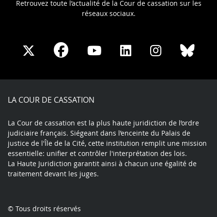
Retrouvez toute l’actualité de la Cour de cassation sur les
réseaux sociaux.
Share
Share
Share
Share
Sha
Share
on
on
on
on
on
on
Facebook
X
Youtube
LinkedIn
Instagram
Blue
play
LA COUR DE CASSATION
La Cour de cassation est la plus haute juridiction de l’ordre
judiciaire français. Siégeant dans l’enceinte du Palais de
justice de l'Île de la Cité, cette institution remplit une mission
essentielle: unifier et contrôler l'interprétation des lois.
La Haute Juridiction garantit ainsi à chacun une égalité de
traitement devant les juges.
© Tous droits réservés