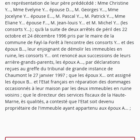
en représentation de leur père prédécédé : Mme Christine
Y..., Mme Evelyne Y... épouse D..., M. Georges Y..., Mme
Jocelyne Y... épouse E..., M. Pascal Y..., M. Patrick Y..., Mme
Eliane Y... épouse F..., M. Jean-louis Y... et M. Michel Y... (les
consorts Y...) ; qu'à la suite de deux arrêtés de péril des 22
octobre et 24 décembre 1996 pris par le maire de la
commune de Fayl-la-Forêt à l'encontre des consorts Y... et des
époux B..., leur enjoignant de démolir les immeubles en
ruine, les consorts Y... ont renoncé aux successions de leurs
arrière-grands-parents, les époux A..., par déclarations
reçues au greffe du tribunal de grande instance de
Chaumont le 27 janvier 1997 ; que les époux X... ont assigné
les époux B... et l'Etat français en réparation des dommages
occasionnés à leur maison par les deux immeubles en ruine
voisins ; que le directeur des services fiscaux de la Haute-
Marne, ès qualités, a contesté que l'Etat soit devenu
propriétaire de l'immeuble ayant appartenu aux époux A... ;