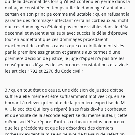
du délai décennal dès lors qu'il est contenu en germe dans la
malfaçon constatée en temps utile, le dommage étant alors
certain en son principe comme inéluctable ; qu'en refusant la
garantie des dommages affectant certains corbeaux au motif
que ces dommages n'étaient pas encore visibles dans le délai
décennal et avaient ainsi subi avec succès le délai d'épreuve
tout en admettant que ces dommages procédaient
exactement des mêmes causes que ceux initialement visés
par la première assignation et garantis aux termes d'une
première décision de justice, le juge d'appel n'a pas tiré les
conséquences légales de ses propres constatations et a violé
les articles 1792 et 2270 du Code civil ;
3 / qu'en tout état de cause, une décision de justice doit se
suffire à elle-même et être suffisamment motivée ; qu'en se
bornant à relever qu'ensuite de la première expertise de M.
X..., la société Quillery a réparé à ses frais dix-huit corbeaux
et qu'ensuite de la seconde expertise du même auteur, cette
même société a réparé d'autres corbeaux moins nombreux
que les précédents et que les désordres des derniers
corbeaux exigent la mise en oeuvre de travaux de réfection