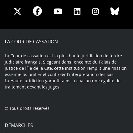
Share
Share
Share
Share
Sha
Share
on
on
on
on
on
on
Facebook
X
Youtube
LinkedIn
Instagram
Blue
play
LA COUR DE CASSATION
La Cour de cassation est la plus haute juridiction de l’ordre
judiciaire français. Siégeant dans l’enceinte du Palais de
justice de l'Île de la Cité, cette institution remplit une mission
essentielle: unifier et contrôler l'interprétation des lois.
La Haute Juridiction garantit ainsi à chacun une égalité de
traitement devant les juges.
© Tous droits réservés
DÉMARCHES