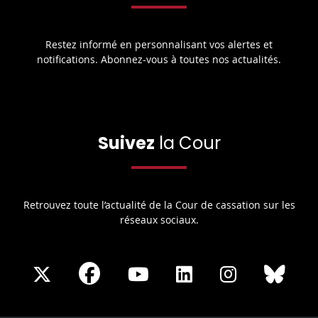
Restez informé en personnalisant vos alertes et
notifications. Abonnez-vous à toutes nos actualités.
Suivez
la Cour
Retrouvez toute l’actualité de la Cour de cassation sur les
réseaux sociaux.
Share
Share
Share
Share
Sha
Share
on
on
on
on
on
on
Facebook
X
Youtube
LinkedIn
Instagram
Blue