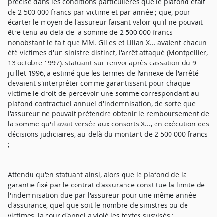
précisé dans les conditions particulières que le plafond était
de 2 500 000 francs par victime et par année ; que, pour
écarter le moyen de l'assureur faisant valoir qu'il ne pouvait
être tenu au delà de la somme de 2 500 000 francs
nonobstant le fait que MM. Gilles et Lilian X... avaient chacun
été victimes d'un sinistre distinct, l'arrêt attaqué (Montpellier,
13 octobre 1997), statuant sur renvoi après cassation du 9
juillet 1996, a estimé que les termes de l'annexe de l'arrêté
devaient s'interpréter comme garantissant pour chaque
victime le droit de percevoir une somme correspondant au
plafond contractuel annuel d'indemnisation, de sorte que
l'assureur ne pouvait prétendre obtenir le remboursement de
la somme qu'il avait versée aux consorts X..., en exécution des
décisions judiciaires, au-delà du montant de 2 500 000 francs
;
Attendu qu'en statuant ainsi, alors que le plafond de la
garantie fixé par le contrat d'assurance constitue la limite de
l'indemnisation due par l'assureur pour une même année
d'assurance, quel que soit le nombre de sinistres ou de
victimes, la cour d'appel a violé les textes susvisés ;