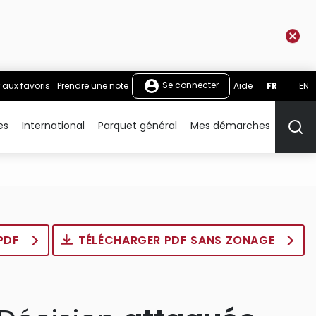
Se connecter
 aux favoris
Prendre une note
Aide
FR
EN
es
International
Parquet général
Mes démarches
Rech
 PDF
TÉLÉCHARGER PDF SANS ZONAGE