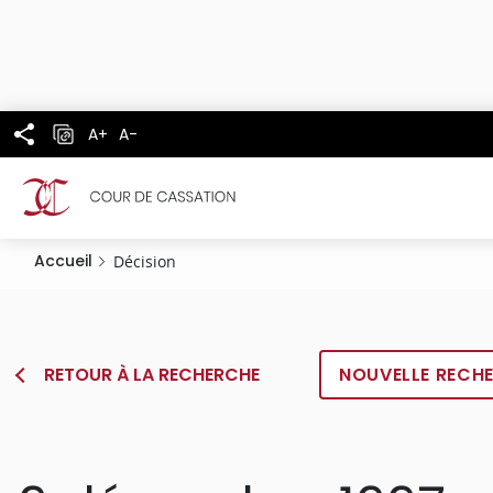
Panneau de gestion des cookies
Aller
au
contenu
principal
A+
A-
Accueil
Décision
RETOUR À LA RECHERCHE
NOUVELLE RECH