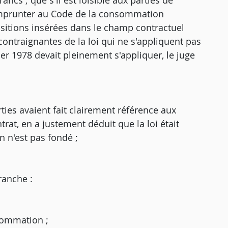
ncs ; que s'il est loisible aux parties de
'emprunter au Code de la consommation
ositions insérées dans le champ contractuel
 contraignantes de la loi qui ne s'appliquent pas
ier 1978 devait pleinement s'appliquer, le juge
ties avaient fait clairement référence aux
trat, en a justement déduit que la loi était
n n'est pas fondé ;
ranche :
nsommation ;