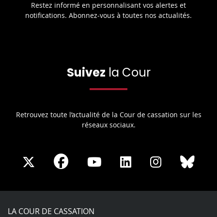
Restez informé en personnalisant vos alertes et
notifications. Abonnez-vous à toutes nos actualités.
Suivez
la Cour
Retrouvez toute l’actualité de la Cour de cassation sur les
réseaux sociaux.
Share
Share
Share
Share
Sha
Share
on
on
on
on
on
on
Facebook
X
Youtube
LinkedIn
Instagram
Blue
play
LA COUR DE CASSATION