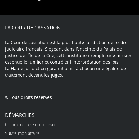
on
on
on
on
on
on
Facebook
X
Youtube
LinkedIn
Instagram
Blue
play
LA COUR DE CASSATION
La Cour de cassation est la plus haute juridiction de l’ordre
judiciaire français. Siégeant dans l’enceinte du Palais de
justice de l'Île de la Cité, cette institution remplit une mission
essentielle: unifier et contrôler l'interprétation des lois.
La Haute Juridiction garantit ainsi à chacun une égalité de
traitement devant les juges.
© Tous droits réservés
DÉMARCHES
Comment faire un pourvoi
Suivre mon affaire