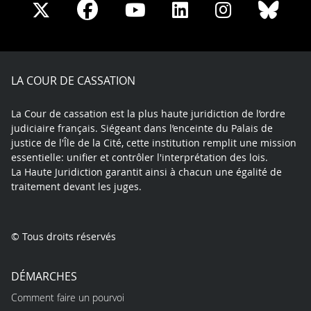
Share
Share
Share
Share
Sha
Share
on
on
on
on
on
on
Facebook
X
Youtube
LinkedIn
Instagram
Blue
play
LA COUR DE CASSATION
La Cour de cassation est la plus haute juridiction de l’ordre
judiciaire français. Siégeant dans l’enceinte du Palais de
justice de l'Île de la Cité, cette institution remplit une mission
essentielle: unifier et contrôler l'interprétation des lois.
La Haute Juridiction garantit ainsi à chacun une égalité de
traitement devant les juges.
© Tous droits réservés
DÉMARCHES
Comment faire un pourvoi