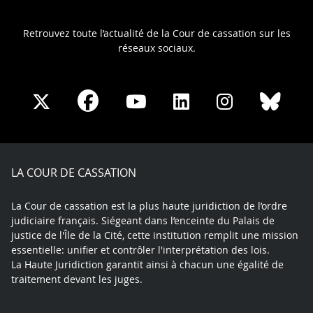
Retrouvez toute l’actualité de la Cour de cassation sur les
réseaux sociaux.
Share
Share
Share
Share
Sha
Share
on
on
on
on
on
on
Facebook
X
Youtube
LinkedIn
Instagram
Blue
play
LA COUR DE CASSATION
La Cour de cassation est la plus haute juridiction de l’ordre
judiciaire français. Siégeant dans l’enceinte du Palais de
justice de l'Île de la Cité, cette institution remplit une mission
essentielle: unifier et contrôler l'interprétation des lois.
La Haute Juridiction garantit ainsi à chacun une égalité de
traitement devant les juges.