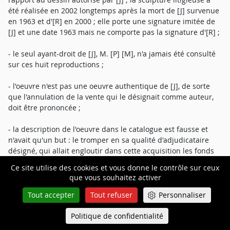
été réalisée en 2002 longtemps après la mort de [J] survenue
en 1963 et d'[R] en 2000 ; elle porte une signature imitée de
[J] et une date 1963 mais ne comporte pas la signature d'[R] ;
- le seul ayant-droit de [J], M. [P] [M], n'a jamais été consulté
sur ces huit reproductions ;
- l'oeuvre n'est pas une oeuvre authentique de [J], de sorte
que l'annulation de la vente qui le désignait comme auteur,
doit être prononcée ;
- la description de l'oeuvre dans le catalogue est fausse et
n'avait qu'un but : le tromper en sa qualité d'adjudicataire
désigné, qui allait engloutir dans cette acquisition les fonds
provenant de l'héritage de sa mère et de sa s'ur plus ses
Ce site utilise des cookies et vous donne le contrôle sur ceux
économies, de sorte que la responsabilité délictuelle du
que vous souhaitez activer
commissaire-priseur est engagée, ainsi que la responsabilité
du vendeur, la société Galerie Elysée Matignon, aux droits de
Tout accepter
Tout refuser
Personnaliser
laquelle se trouve la société des catalogues raisonnés, dans
le capital duquel se trouve M. [V] ;
Politique de confidentialité
Queue-Fair
Menu