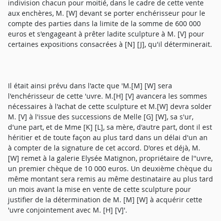
indivision chacun pour moitié, dans le cadre de cette vente
aux enchères, M. [W] devant se porter enchérisseur pour le
compte des parties dans la limite de la somme de 600 000
euros et s'engageant à prêter ladite sculpture à M. [V] pour
certaines expositions consacrées à [N] [J], qu'il déterminerait.
Il était ainsi prévu dans l'acte que 'M.[M] [W] sera
l'enchérisseur de cette 'uvre. M.[H] [V] avancera les sommes
nécessaires à l'achat de cette sculpture et M.[W] devra solder
M. [V] à l'issue des successions de Melle [G] [W], sa s'ur,
d'une part, et de Mme [K] [L], sa mère, d'autre part, dont il est
héritier et de toute façon au plus tard dans un délai d'un an
à compter de la signature de cet accord. D'ores et déjà, M.
[W] remet à la galerie Elysée Matignon, propriétaire de l''uvre,
un premier chèque de 10 000 euros. Un deuxième chèque du
même montant sera remis au même destinataire au plus tard
un mois avant la mise en vente de cette sculpture pour
justifier de la détermination de M. [M] [W] à acquérir cette
'uvre conjointement avec M. [H] [V]'.