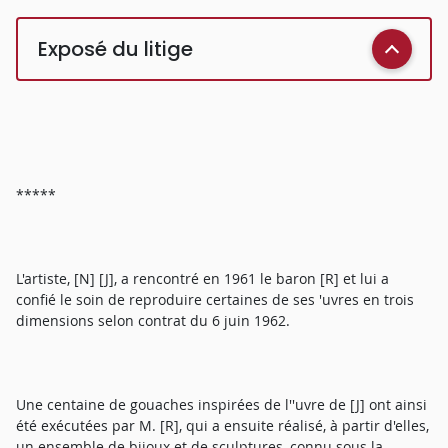
Exposé du litige
*****
L'artiste, [N] [J], a rencontré en 1961 le baron [R] et lui a
confié le soin de reproduire certaines de ses 'uvres en trois
dimensions selon contrat du 6 juin 1962.
Une centaine de gouaches inspirées de l''uvre de [J] ont ainsi
été exécutées par M. [R], qui a ensuite réalisé, à partir d'elles,
un ensemble de bijoux et de sculptures, connu sous la