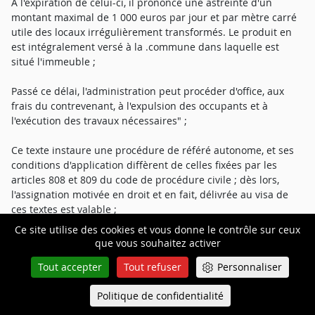
A l'expiration de celui-ci, il prononce une astreinte d'un
montant maximal de 1 000 euros par jour et par mètre carré
utile des locaux irrégulièrement transformés. Le produit en
est intégralement versé à la .commune dans laquelle est
situé l'immeuble ;
Passé ce délai, l'administration peut procéder d'office, aux
frais du contrevenant, à l'expulsion des occupants et à
l'exécution des travaux nécessaires" ;
Ce texte instaure une procédure de référé autonome, et ses
conditions d'application diffèrent de celles fixées par les
articles 808 et 809 du code de procédure civile ; dès lors,
l'assignation motivée en droit et en fait, délivrée au visa de
ces textes est valable ;
Ce site utilise des cookies et vous donne le contrôle sur ceux
En l'espèce, il résulte du rapport d'enquête en date du 11 juin
que vous souhaitez activer
2015 réalisé par un contrôleur assermenté du Bureau de la
Tout accepter
Tout refuser
Personnaliser
Protection des Locaux d'Habitation (BPLH) de la Ville de Paris
que l'immeuble litigieux a fait l'objet de location de courte
Politique de confidentialité
Queue-Fair
durée ;
Menu