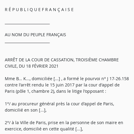
R É P U B L I Q U E F R A N Ç A I S E
_________________________
AU NOM DU PEUPLE FRANÇAIS
_________________________
ARRÊT DE LA COUR DE CASSATION, TROISIÈME CHAMBRE
CIVILE, DU 18 FÉVRIER 2021
Mme B... K..., domiciliée [...] , a formé le pourvoi n° J 17-26.158
contre l'arrêt rendu le 15 juin 2017 par la cour d'appel de
Paris (pôle 1, chambre 2), dans le litige l'opposant :
1°/ au procureur général près la cour d'appel de Paris,
domicilié en son [...],
2°/ à la Ville de Paris, prise en la personne de son maire en
exercice, domicilié en cette qualité [...],