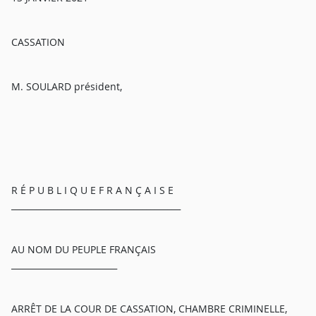
CASSATION
M. SOULARD président,
R É P U B L I Q U E F R A N Ç A I S E
________________________________________
AU NOM DU PEUPLE FRANÇAIS
_________________________
ARRÊT DE LA COUR DE CASSATION, CHAMBRE CRIMINELLE,