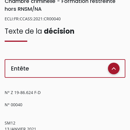
Chambre criminelle - Formation restreinte
hors RNSM/NA
ECLI:FR:CCASS:2021:CR00040
Texte de la
décision
Entête
N° Z 19-86.624 F-D
N° 00040
SM12
13 JANVIER 2021