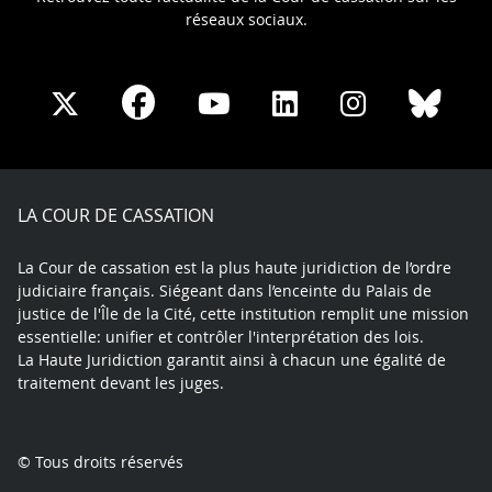
réseaux sociaux.
Share
Share
Share
Share
Sha
Share
on
on
on
on
on
on
Facebook
X
Youtube
LinkedIn
Instagram
Blue
play
LA COUR DE CASSATION
La Cour de cassation est la plus haute juridiction de l’ordre
judiciaire français. Siégeant dans l’enceinte du Palais de
justice de l'Île de la Cité, cette institution remplit une mission
essentielle: unifier et contrôler l'interprétation des lois.
La Haute Juridiction garantit ainsi à chacun une égalité de
traitement devant les juges.
© Tous droits réservés