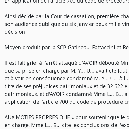
En application de l'article 700 du code de procédure
Ainsi décidé par la Cour de cassation, première cha
son audience publique du six janvier deux mille v
décision
Moyen produit par la SCP Gatineau, Fattaccini et Re
Il est fait grief à l'arrêt attaqué d'AVOIR débouté M
que sa prise en charge par M. Y... U... avait été faut
et à voir en conséquence condamné M. Y... U... à l
titre de ses préjudices patrimoniaux et de 32 622 eu
patrimoniaux, et d'AVOIR condamné Mme L... B... à 
application de l'article 700 du code de procédure ci
AUX MOTIFS PROPRES QUE « pour soutenir que le do
en charge, Mme L... B... cite les conclusions de l'expe