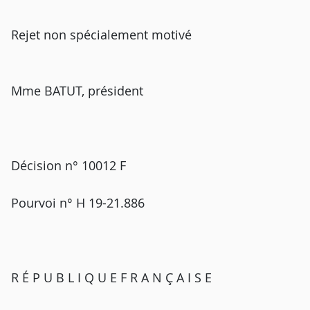
Rejet non spécialement motivé
Mme BATUT, président
Décision n° 10012 F
Pourvoi n° H 19-21.886
R É P U B L I Q U E F R A N Ç A I S E