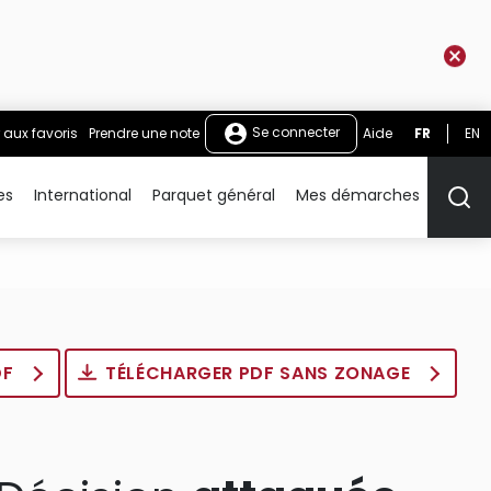
Se connecter
 aux favoris
Prendre une note
Aide
FR
EN
es
International
Parquet général
Mes démarches
Rech
DF
TÉLÉCHARGER PDF SANS ZONAGE