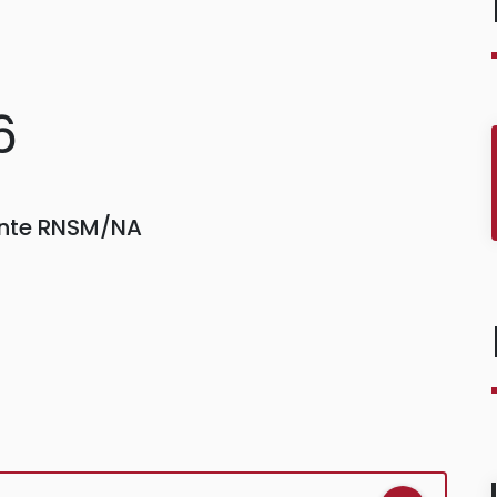
6
einte RNSM/NA