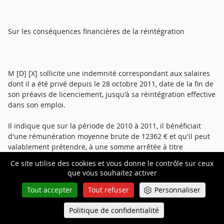
Sur les conséquences financières de la réintégration
M [D] [X] sollicite une indemnité correspondant aux salaires
dont il a été privé depuis le 28 octobre 2011, date de la fin de
son préavis de licenciement, jusqu'à sa réintégration effective
dans son emploi.
Il indique que sur la période de 2010 à 2011, il bénéficiait
d'une rémunération moyenne brute de 12362 € et qu'il peut
valablement prétendre, à une somme arrêtée à titre
provisoire (jusqu'à sa réintégration effective) au 28 novembre
Ce site utilise des cookies et vous donne le contrôle sur ceux
2018, calculée ainsi : 85 mois x 12.362 € soit la somme globale
que vous souhaitez activer
de 1.050.770 € outre 105.077 € de congés payés.
Tout accepter
Tout refuser
Personnaliser
Politique de confidentialité
Queue-Fair
Menu
Il soutient que la liberté d'expression, l'égalité des armes et le