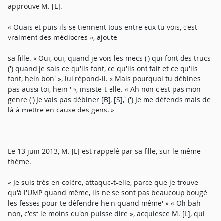
approuve M. [L].
« Ouais et puis ils se tiennent tous entre eux tu vois, c'est
vraiment des médiocres », ajoute
sa fille. « Oui, oui, quand je vois les mecs (') qui font des trucs
(') quand je sais ce qu'ils font, ce qu'ils ont fait et ce qu'ils
font, hein bon' », lui répond-il. « Mais pourquoi tu débines
pas aussi toi, hein ' », insiste-t-elle. « Ah non c'est pas mon
genre (') Je vais pas débiner [B], [S],' (') Je me défends mais de
là à mettre en cause des gens. »
Le 13 juin 2013, M. [L] est rappelé par sa fille, sur le même
thème.
« Je suis très en colère, attaque-t-elle, parce que je trouve
qu'à l'UMP quand même, ils ne se sont pas beaucoup bougé
les fesses pour te défendre hein quand même' » « Oh bah
non, c'est le moins qu'on puisse dire », acquiesce M. [L], qui