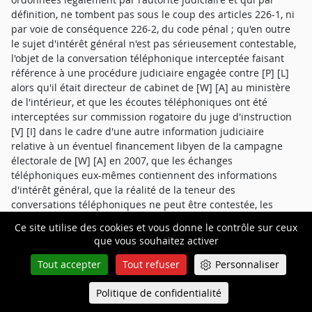
définition, ne tombent pas sous le coup des articles 226-1, ni
par voie de conséquence 226-2, du code pénal ; qu'en outre
le sujet d'intérêt général n'est pas sérieusement contestable,
l'objet de la conversation téléphonique interceptée faisant
référence à une procédure judiciaire engagée contre [P] [L]
alors qu'il était directeur de cabinet de [W] [A] au ministère
de l'intérieur, et que les écoutes téléphoniques ont été
interceptées sur commission rogatoire du juge d'instruction
[V] [I] dans le cadre d'une autre information judiciaire
relative à un éventuel financement libyen de la campagne
électorale de [W] [A] en 2007, que les échanges
téléphoniques eux-mêmes contiennent des informations
d'intérêt général, que la réalité de la teneur des
conversations téléphoniques ne peut être contestée, les
avocats en produisant une copie, que le contenu des propos
Ce site utilise des cookies et vous donne le contrôle sur ceux
rapportés par les journalistes ne porte pas sur la vie privée
que vous souhaitez activer
ou familiale de l'appelante et que la publication litigieuse
respecte le principe de proportionnalité .
Tout accepter
Tout refuser
Personnaliser
Politique de confidentialité
Queue-Fair
Menu