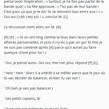
pense avoir l'explication : « Surtout, je ne fais pas partie de la
bande quoi' » Sa fille approuve : « T'es pas de leur bande !
C'est pour ça que je te dis' Ils se tiennent tous entre eux ! » «
Oui oui (') Ah c'est sûr ! », conclut M. [L].
La discussion vient alors sur M. [A].
[R] [K] : « Ils en ont long comme le bras dans leurs petites
affaires personnelles, et puis il n'y en a pas un qui' Et moi je
ne suis pas contente après [A] parce qu'il aurait pu faire
quelque chose pour toi ! »
' Oui, je pense aussi. Oui oui, moi non plus, répond [P] [L].
' Hein ' Hein ' Alors il a intérêt à se méfier parce que le jour où
tu vas décider de balancer, et ben' tu vas voir !
' Oh bah je vais pas balancer !
' Ses petits copains, là'
' Je ne vais pas balancer, tu le sais bien.