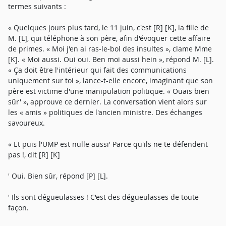
termes suivants :
« Quelques jours plus tard, le 11 juin, c'est [R] [K], la fille de
M. [L], qui téléphone à son père, afin d'évoquer cette affaire
de primes. « Moi j'en ai ras-le-bol des insultes », clame Mme
[K]. « Moi aussi. Oui oui. Ben moi aussi hein », répond M. [L].
« Ça doit être l'intérieur qui fait des communications
uniquement sur toi », lance-t-elle encore, imaginant que son
père est victime d'une manipulation politique. « Ouais bien
sûr' », approuve ce dernier. La conversation vient alors sur
les « amis » politiques de l'ancien ministre. Des échanges
savoureux.
« Et puis l'UMP est nulle aussi' Parce qu'ils ne te défendent
pas !, dit [R] [K]
' Oui. Bien sûr, répond [P] [L].
' Ils sont dégueulasses ! C'est des dégueulasses de toute
façon.