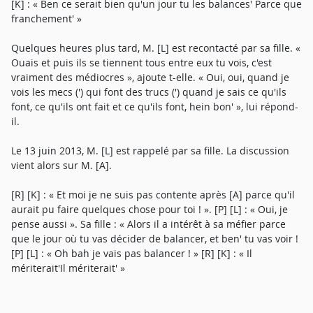
[K] : « Ben ce serait bien qu'un jour tu les balances' Parce que
franchement' »
Quelques heures plus tard, M. [L] est recontacté par sa fille. «
Ouais et puis ils se tiennent tous entre eux tu vois, c'est
vraiment des médiocres », ajoute t-elle. « Oui, oui, quand je
vois les mecs (') qui font des trucs (') quand je sais ce qu'ils
font, ce qu'ils ont fait et ce qu'ils font, hein bon' », lui répond-
il.
Le 13 juin 2013, M. [L] est rappelé par sa fille. La discussion
vient alors sur M. [A].
[R] [K] : « Et moi je ne suis pas contente après [A] parce qu'il
aurait pu faire quelques chose pour toi ! ». [P] [L] : « Oui, je
pense aussi ». Sa fille : « Alors il a intérêt à sa méfier parce
que le jour où tu vas décider de balancer, et ben' tu vas voir !
[P] [L] : « Oh bah je vais pas balancer ! » [R] [K] : « Il
mériterait'Il mériterait' »