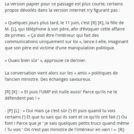
La version papier pour ce passage est plus courte, certains
propos dévoilés dans la version internet n'y figurant pas :
« Quelques jours plus tard, le 11 juin, c'est [R] [K], la fille de
M. [L], qui téléphone à son père, afin d'évoquer cette affaire
de primes. « Ça doit être l'intérieur qui fait des
communications uniquement sur toi », lance-t-elle, imaginant
que son père est victime d'une manipulation politique.
« Ouais bien sûr' », approuve ce dernier.
La conversation vient alors sur les « amis » politiques de
l'ancien ministre. Des échanges savoureux.
[R] [K] : « Et puis l'UMP est nulle aussi' Parce qu'ils ne te
défendent pas ! »
- [P] [L] : « Oui mais ça c'est sûr (') Et puis quand tu vois
certains (') Et que tu sais qui ils sont et ce qu'ils ont fait (') Ou
font ! Parce que je ' Je sais quelques petits trucs quand même
! Tu vois ' On n'est pas ministre de l'intérieur en vain ! ». [R]-