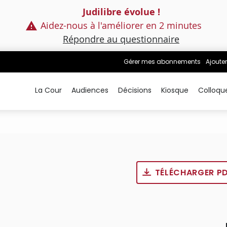
Judilibre évolue !
Aidez-nous à l'améliorer en 2 minutes
Répondre au questionnaire
Gérer mes abonnements
Ajouter
La Cour
Audiences
Décisions
Kiosque
Colloqu
TÉLÉCHARGER P