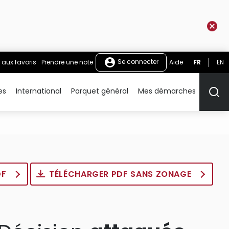
Se connecter
 aux favoris
Prendre une note
Aide
FR
EN
es
International
Parquet général
Mes démarches
Rech
DF
TÉLÉCHARGER PDF SANS ZONAGE