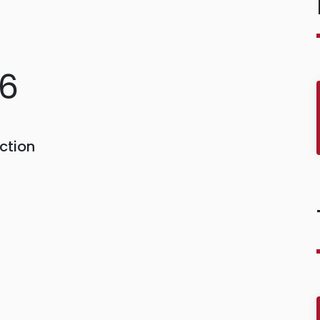
36
ction