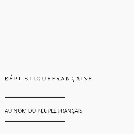
R É P U B L I Q U E F R A N Ç A I S E
_________________________
AU NOM DU PEUPLE FRANÇAIS
_________________________