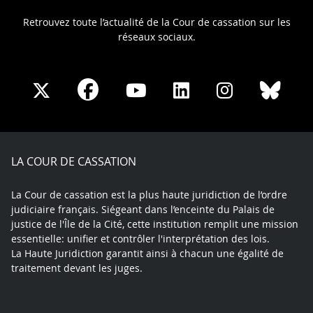
Retrouvez toute l’actualité de la Cour de cassation sur les
réseaux sociaux.
Share
Share
Share
Share
Sha
Share
on
on
on
on
on
on
Facebook
X
Youtube
LinkedIn
Instagram
Blue
play
LA COUR DE CASSATION
La Cour de cassation est la plus haute juridiction de l’ordre
judiciaire français. Siégeant dans l’enceinte du Palais de
justice de l'Île de la Cité, cette institution remplit une mission
essentielle: unifier et contrôler l'interprétation des lois.
La Haute Juridiction garantit ainsi à chacun une égalité de
traitement devant les juges.