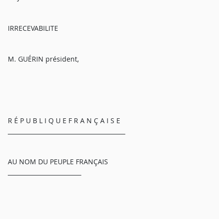
IRRECEVABILITE
M. GUÉRIN président,
R É P U B L I Q U E F R A N Ç A I S E
________________________________________
AU NOM DU PEUPLE FRANÇAIS
_________________________