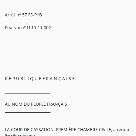
Arrêt n° 57 FS-P+B
Pourvoi n° U 15-11.002
R É P U B L I Q U E F R A N Ç A I S E
_________________________
AU NOM DU PEUPLE FRANÇAIS
_________________________
LA COUR DE CASSATION, PREMIÈRE CHAMBRE CIVILE, a rendu
l'arrêt suivant :