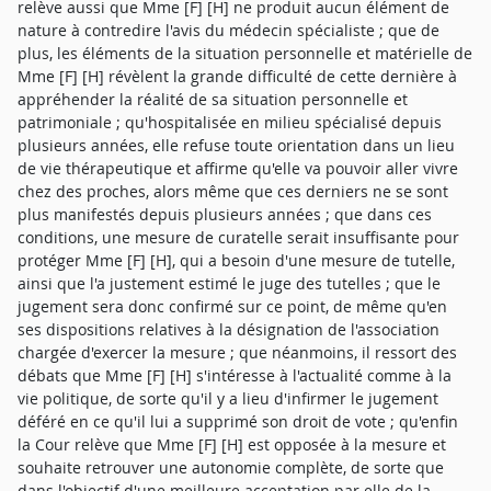
relève aussi que Mme [F] [H] ne produit aucun élément de
nature à contredire l'avis du médecin spécialiste ; que de
plus, les éléments de la situation personnelle et matérielle de
Mme [F] [H] révèlent la grande difficulté de cette dernière à
appréhender la réalité de sa situation personnelle et
patrimoniale ; qu'hospitalisée en milieu spécialisé depuis
plusieurs années, elle refuse toute orientation dans un lieu
de vie thérapeutique et affirme qu'elle va pouvoir aller vivre
chez des proches, alors même que ces derniers ne se sont
plus manifestés depuis plusieurs années ; que dans ces
conditions, une mesure de curatelle serait insuffisante pour
protéger Mme [F] [H], qui a besoin d'une mesure de tutelle,
ainsi que l'a justement estimé le juge des tutelles ; que le
jugement sera donc confirmé sur ce point, de même qu'en
ses dispositions relatives à la désignation de l'association
chargée d'exercer la mesure ; que néanmoins, il ressort des
débats que Mme [F] [H] s'intéresse à l'actualité comme à la
vie politique, de sorte qu'il y a lieu d'infirmer le jugement
déféré en ce qu'il lui a supprimé son droit de vote ; qu'enfin
la Cour relève que Mme [F] [H] est opposée à la mesure et
souhaite retrouver une autonomie complète, de sorte que
dans l'objectif d'une meilleure acceptation par elle de la