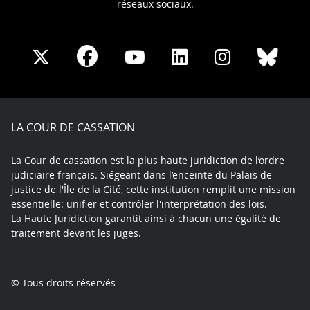
réseaux sociaux.
Share
Share
Share
Share
Sha
Share
on
on
on
on
on
on
Facebook
X
Youtube
LinkedIn
Instagram
Blue
play
LA COUR DE CASSATION
La Cour de cassation est la plus haute juridiction de l’ordre
judiciaire français. Siégeant dans l’enceinte du Palais de
justice de l'Île de la Cité, cette institution remplit une mission
essentielle: unifier et contrôler l'interprétation des lois.
La Haute Juridiction garantit ainsi à chacun une égalité de
traitement devant les juges.
© Tous droits réservés