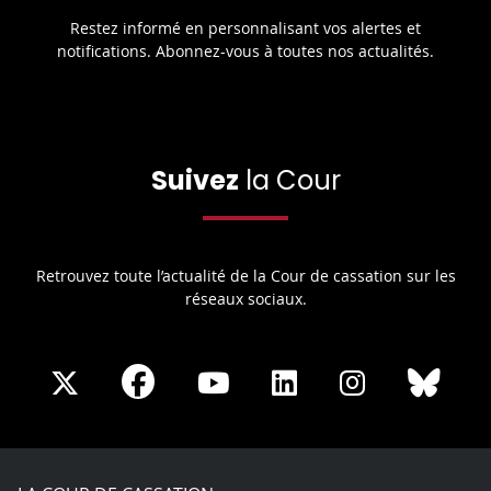
Restez informé en personnalisant vos alertes et
notifications. Abonnez-vous à toutes nos actualités.
Suivez
la Cour
Retrouvez toute l’actualité de la Cour de cassation sur les
réseaux sociaux.
Share
Share
Share
Share
Sha
Share
on
on
on
on
on
on
Facebook
X
Youtube
LinkedIn
Instagram
Blue
play