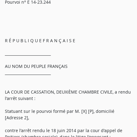
Pourvoi n° E 14-23.244
R É P U B L I Q U E F R A N Ç A I S E
_________________________
AU NOM DU PEUPLE FRANÇAIS
_________________________
LA COUR DE CASSATION, DEUXIÈME CHAMBRE CIVILE, a rendu
l'arrêt suivant :
Statuant sur le pourvoi formé par M. [X] [P], domicilié
[Adresse 2],
contre l'arrêt rendu le 18 juin 2014 par la cour d'appel de
Poitiers (chambre sociale), dans le litige l'opposant :