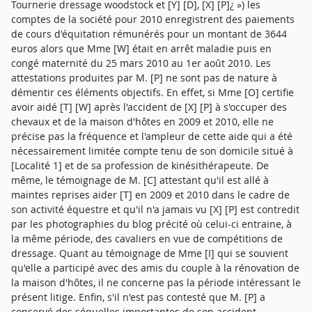
Tournerie dressage woodstock et [Y] [D], [X] [P]¿ ») les
comptes de la société pour 2010 enregistrent des paiements
de cours d'équitation rémunérés pour un montant de 3644
euros alors que Mme [W] était en arrêt maladie puis en
congé maternité du 25 mars 2010 au 1er août 2010. Les
attestations produites par M. [P] ne sont pas de nature à
démentir ces éléments objectifs. En effet, si Mme [O] certifie
avoir aidé [T] [W] après l'accident de [X] [P] à s'occuper des
chevaux et de la maison d'hôtes en 2009 et 2010, elle ne
précise pas la fréquence et l'ampleur de cette aide qui a été
nécessairement limitée compte tenu de son domicile situé à
[Localité 1] et de sa profession de kinésithérapeute. De
même, le témoignage de M. [C] attestant qu'il est allé à
maintes reprises aider [T] en 2009 et 2010 dans le cadre de
son activité équestre et qu'il n'a jamais vu [X] [P] est contredit
par les photographies du blog précité où celui-ci entraine, à
la même période, des cavaliers en vue de compétitions de
dressage. Quant au témoignage de Mme [I] qui se souvient
qu'elle a participé avec des amis du couple à la rénovation de
la maison d'hôtes, il ne concerne pas la période intéressant le
présent litige. Enfin, s'il n'est pas contesté que M. [P] a
conservé des séquelles importantes de son accident,