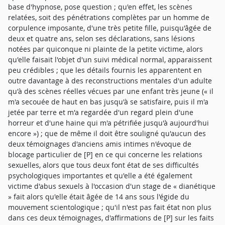
base d'hypnose, pose question ; qu'en effet, les scènes
relatées, soit des pénétrations complètes par un homme de
corpulence imposante, d'une très petite fille, puisqu'âgée de
deux et quatre ans, selon ses déclarations, sans lésions
notées par quiconque ni plainte de la petite victime, alors
qu'elle faisait l'objet d'un suivi médical normal, apparaissent
peu crédibles ; que les détails fournis les apparentent en
outre davantage à des reconstructions mentales d'un adulte
qu'à des scènes réelles vécues par une enfant très jeune (« il
m'a secouée de haut en bas jusqu'à se satisfaire, puis il m'a
jetée par terre et m'a regardée d'un regard plein d'une
horreur et d'une haine qui m'a pétrifiée jusqu'à aujourd'hui
encore ») ; que de même il doit être souligné qu'aucun des
deux témoignages d'anciens amis intimes n'évoque de
blocage particulier de [P] en ce qui concerne les relations
sexuelles, alors que tous deux font état de ses difficultés
psychologiques importantes et qu'elle a été également
victime d'abus sexuels à l'occasion d'un stage de « dianétique
» fait alors qu'elle était âgée de 14 ans sous l'égide du
mouvement scientologique ; qu'il n'est pas fait état non plus
dans ces deux témoignages, d'affirmations de [P] sur les faits