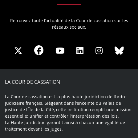
Retrouvez toute l’actualité de la Cour de cassation sur les
réseaux sociaux.
Share
Share
Share
Share
Sha
Share
on
on
on
on
on
on
Facebook
X
Youtube
LinkedIn
Instagram
Blue
play
LA COUR DE CASSATION
La Cour de cassation est la plus haute juridiction de l’ordre
judiciaire français. Siégeant dans l’enceinte du Palais de
justice de l'Île de la Cité, cette institution remplit une mission
essentielle: unifier et contrôler l'interprétation des lois.
La Haute Juridiction garantit ainsi à chacun une égalité de
traitement devant les juges.