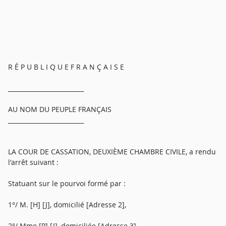
R É P U B L I Q U E F R A N Ç A I S E
_________________________
AU NOM DU PEUPLE FRANÇAIS
_________________________
LA COUR DE CASSATION, DEUXIÈME CHAMBRE CIVILE, a rendu
l'arrêt suivant :
Statuant sur le pourvoi formé par :
1°/ M. [H] [J], domicilié [Adresse 2],
2°/ Mme [P] [J], domiciliée [Adresse 3],