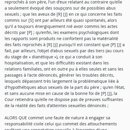
reprochés à son père, l'un d'eux relatant au contraire qu'elle
a seulement évoqué des soupçons sur de possibles abus
sexuels ; que les aveux de [R] [J] en ce qui concerne les faits
commis sur [S] ont par ailleurs été quasi spontanés, alors
qu'il a toujours énergiquement nié avoir commis les actes
décrits par [P] ; qu'enfin, les examens psychologiques dont
les rapports sont produits ne confortent pas la matérialité
des faits reprochés à [R] [J] puisqu'il est constant que [P] [J] a
fait, par ailleurs, l'objet d'abus sexuels par des tiers (au cours
du stage de « dianétique »), ce qui a conduit à son
hospitalisation, et que les difficultés existant dans les
relations familiales, ont en outre pu à elles seules et sans les
passages à l'acte dénoncés, générer les troubles décrits,
lesquels dépassent très largement la problématique liée à
d'hypothétiques abus sexuels de la part du père ; qu'en l'état,
et sans aucune mise en cause de la bonne foi de [P] [J], la
Cour retiendra qu'elle ne dispose pas de preuves suffisantes
de la réalité des faits d'atteintes sexuelles dénoncés ;
ALORS QUE commet une faute de nature à engager sa
responsabilité civile celui qui commet des attouchements
revêtant une connotation sexuelle à l'encontre d'une