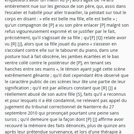
entièrement nue sur les genoux de son père, qui, assis dans
l'escalier et habillé pour aller travailler, la pelotait sur tout le
corps en disant : « elle est belle ma fille, elle est belle » ;
qu'un compagnon de [P] a vu son père enlacer [P] malgré son
refus vigoureusement exprimé et se justifier par le fait,
précisément, qu'il s'agissait de sa fille ; qu'[F] [Q] relate avoir
vu [R] [J], alors que sa fille jouait du piano « s'asseoir en
s'accolant contre elle sur le tabouret du piano, dans une
posture tout à fait obscène, les jambes écartées et le bas
ventre collé contre le postérieur de [P], en tenant ses
hanches entre ses mains », le témoin ayant jugé cette scène
extrêmement gênante ; qu'il doit cependant être observé que
le caractère public de ces scènes leur ôte une partie de leur
signification ; qu'il est par ailleurs constant que [R] [J] a
réellement abusé de son autre fille [S], faits qu'il a reconnus
et pour lesquels il a été condamné, ne relevant pas appel du
jugement du tribunal correctionnel de Nanterre du 27
septembre 2010 qui prononçait pourtant une peine sans
sursis ; qu'il demeure que la façon dont [P] [J] affirme avoir
recouvré la mémoire des faits dénoncés, plus de quinze ans
après leur prétendue survenance, et lors d'une thérapie à