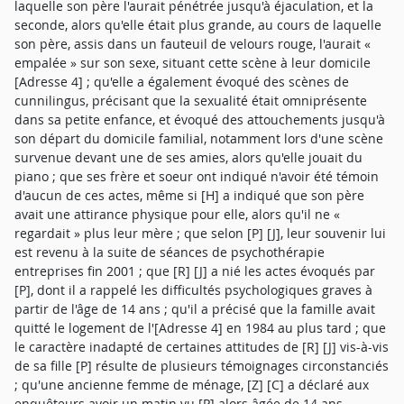
laquelle son père l'aurait pénétrée jusqu'à éjaculation, et la
seconde, alors qu'elle était plus grande, au cours de laquelle
son père, assis dans un fauteuil de velours rouge, l'aurait «
empalée » sur son sexe, situant cette scène à leur domicile
[Adresse 4] ; qu'elle a également évoqué des scènes de
cunnilingus, précisant que la sexualité était omniprésente
dans sa petite enfance, et évoqué des attouchements jusqu'à
son départ du domicile familial, notamment lors d'une scène
survenue devant une de ses amies, alors qu'elle jouait du
piano ; que ses frère et soeur ont indiqué n'avoir été témoin
d'aucun de ces actes, même si [H] a indiqué que son père
avait une attirance physique pour elle, alors qu'il ne «
regardait » plus leur mère ; que selon [P] [J], leur souvenir lui
est revenu à la suite de séances de psychothérapie
entreprises fin 2001 ; que [R] [J] a nié les actes évoqués par
[P], dont il a rappelé les difficultés psychologiques graves à
partir de l'âge de 14 ans ; qu'il a précisé que la famille avait
quitté le logement de l'[Adresse 4] en 1984 au plus tard ; que
le caractère inadapté de certaines attitudes de [R] [J] vis-à-vis
de sa fille [P] résulte de plusieurs témoignages circonstanciés
; qu'une ancienne femme de ménage, [Z] [C] a déclaré aux
enquêteurs avoir un matin vu [P] alors âgée de 14 ans