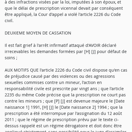
à des infractions visées par la loi, imputées à son époux, et
que le délai de prescription vicennal devait par conséquent
être appliqué, la Cour d'appel a violé l'article 2226 du Code
civil.
DEUXIEME MOYEN DE CASSATION
Il est fait grief à l'arrêt infirmatif attaqué d'AVOIR déclaré
irrecevables les demandes formées par [H] [J] pour défaut de
soins ;
AUX MOTIFS QUE l'article 2226 du Code civil dispose qu'en cas
de préjudice causé par des violences ou des agressions
sexuelles commises contre un mineur, l'action en
responsabilité civile est prescrite par vingt ans ; que l'article
2235 du même Code précise que la prescription ne court pas
contre les mineurs ; que [P] [J] est devenue majeure le [Date
naissance 1] 1991, [H] [J] le [Date naissance 2] 1994 ; que la
prescription a été interrompue par l'assignation du 12 août
2011 ; que le régime de prescription prévu par le texte ci-
dessus rappelé est un régime dérogatoire et doit donc être
appliqué strictement, sans possibilité pour le juge d'assimiler