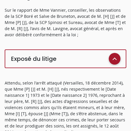
Sur le rapport de Mme Vannier, conseiller, les observations
de la SCP Boré et Salve de Bruneton, avocat de M. [H] [J] et de
Mme [P] [J], de la SCP Spinosi et Sureau, avocat de Mme [T] et
de M. [R] [J], l'avis de M. Lavigne, avocat général, et après en
avoir délibéré conformément à la loi ;
Exposé du litige
Attendu, selon l'arrêt attaqué (Versailles, 18 décembre 2014),
que Mme [P] [J] et M. [H] [J], nés respectivement le [Date
naissance 1] 1973 et le [Date naissance 2] 1976, reprochant à
leur père, M. [R] [J], des actes d'agressions sexuelles et de
violences commis alors qu'ils étaient mineurs, et à leur mère,
Mme [I] [T], épouse [J] (Mme [T]), de s'être abstenue, dans le
même temps, de dénoncer ces crimes, de leur porter secours
et de leur prodiguer des soins, les ont assignés, le 12 août