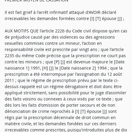
Il est fait grief à l'arrêt infirmatif attaqué d'AVOIR déclaré
irrecevables les demandes formées contre [I] [T] épouse [J] ;
AUX MOTIFS QUE l'article 2226 du Code civil dispose qu'en cas
de préjudice causé par des violences ou des agressions
sexuelles commises contre un mineur, l'action en
responsabilité civile est prescrite par vingt ans ; que l'article
2235 du même Code précise que la prescription ne court pas
contre les mineurs ; que [P] [J] est devenue majeure le [Date
naissance 1] 1991, [H] [J] le [Date naissance 2] 1994 ; que la
prescription a été interrompue par l'assignation du 12 août
2011 ; que le régime de prescription prévu par le texte ci-
dessus rappelé est un régime dérogatoire et doit donc être
appliqué strictement, sans possibilité pour le juge d'assimiler
des faits voisins ou connexes à ceux visés par ce texte ; que
dès lors les faits d'omission de porter secours et de non
dénonciation de crime reprochés à [I] [T] épouse [J] sont
régis par la prescription décennale de droit commun en
matière civile, et les demandes fondées sur ces derniers
irrecevables comme prescrites, puisqu'introduites plus de dix