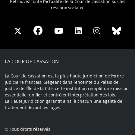
Retrouvez toute l’actualité de la Cour de cassation sur les
réseaux sociaux.
Share
Share
Share
Share
Sha
Share
on
on
on
on
on
on
Facebook
X
Youtube
LinkedIn
Instagram
Blue
play
LA COUR DE CASSATION
La Cour de cassation est la plus haute juridiction de l’ordre
judiciaire français. Siégeant dans l’enceinte du Palais de
justice de l'Île de la Cité, cette institution remplit une mission
essentielle: unifier et contrôler l'interprétation des lois.
La Haute Juridiction garantit ainsi à chacun une égalité de
traitement devant les juges.
© Tous droits réservés