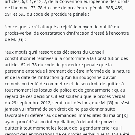
articles, 6, § 1, et 2, 7, de la Convention européenne des droits
de l'homme, 73, 78 du code de procédure pénale, 385, 459,
591 et 593 du code de procédure pénale :
"en ce que l'arrêt attaqué a rejeté le moyen de nullité du
procès-verbal de constatation d'infraction dressé à l'encontre
de M. [G] ;
"aux motifs qu'il ressort des décisions du Conseil
constitutionnel relatives à la conformité à la Constitution des
articles 62 et 78 du code de procédure pénale que la
personne entendue librement doit être informée de la nature
et de la date de l'infraction qu'on lui soupçonne d'avoir
commis ou tenté de commettre et de son droit de quitter à
tout moment les locaux de police et de gendarmerie ; qu'au
regard de ces décisions, il est soutenu que le procès-verbal
du 29 septembre 2012, serait nul, dès lors, que M. [G] ne s'est
jamais vu informé de son droit de ne pas donner suite
favorable ni déférer aux demandes immédiates du major [K]
ayant procédé à son interpellation, à défaut de pouvoir
quitter à tout moment les locaux de la gendarmerie ; qu'il
ressort des énonciations de ce procès-verbal que M. [G] a été