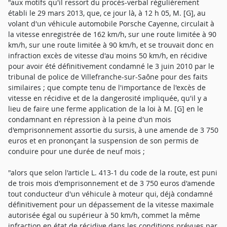
"aux motifs qu'il ressort du procès-verbal régulièrement
établi le 29 mars 2013, que, ce jour là, à 12 h 05, M. [G], au
volant d'un véhicule automobile Porsche Cayenne, circulait à
la vitesse enregistrée de 162 km/h, sur une route limitée à 90
km/h, sur une route limitée à 90 km/h, et se trouvait donc en
infraction excès de vitesse d'au moins 50 km/h, en récidive
pour avoir été définitivement condamné le 3 juin 2010 par le
tribunal de police de Villefranche-sur-Saône pour des faits
similaires ; que compte tenu de l'importance de l'excès de
vitesse en récidive et de la dangerosité impliquée, qu'il y a
lieu de faire une ferme application de la loi à M. [G] en le
condamnant en répression à la peine d'un mois
d'emprisonnement assortie du sursis, à une amende de 3 750
euros et en prononçant la suspension de son permis de
conduire pour une durée de neuf mois ;
"alors que selon l'article L. 413-1 du code de la route, est puni
de trois mois d'emprisonnement et de 3 750 euros d'amende
tout conducteur d'un véhicule à moteur qui, déjà condamné
définitivement pour un dépassement de la vitesse maximale
autorisée égal ou supérieur à 50 km/h, commet la même
infraction en état de récidive dans les conditions prévues par