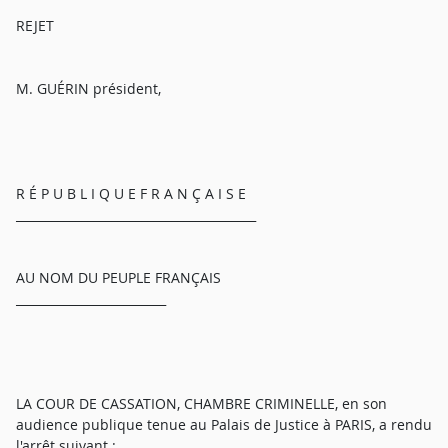
REJET
M. GUÉRIN président,
R É P U B L I Q U E F R A N Ç A I S E
________________________________________
AU NOM DU PEUPLE FRANÇAIS
_________________________
LA COUR DE CASSATION, CHAMBRE CRIMINELLE, en son
audience publique tenue au Palais de Justice à PARIS, a rendu
l'arrêt suivant :