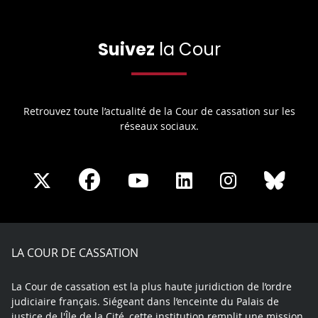
Suivez
la Cour
Retrouvez toute l’actualité de la Cour de cassation sur les
réseaux sociaux.
Share
Share
Share
Share
Sha
Share
on
on
on
on
on
on
Facebook
X
Youtube
LinkedIn
Instagram
Blue
play
LA COUR DE CASSATION
La Cour de cassation est la plus haute juridiction de l’ordre
judiciaire français. Siégeant dans l’enceinte du Palais de
justice de l'Île de la Cité, cette institution remplit une mission