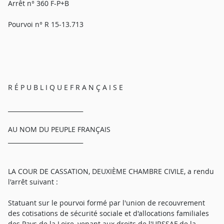
Arrêt n° 360 F-P+B
Pourvoi n° R 15-13.713
R É P U B L I Q U E F R A N Ç A I S E
_________________________
AU NOM DU PEUPLE FRANÇAIS
_________________________
LA COUR DE CASSATION, DEUXIÈME CHAMBRE CIVILE, a rendu
l'arrêt suivant :
Statuant sur le pourvoi formé par l'union de recouvrement
des cotisations de sécurité sociale et d'allocations familiales
des Pays de la Loire, venant aux droits de l'URSSAF de la