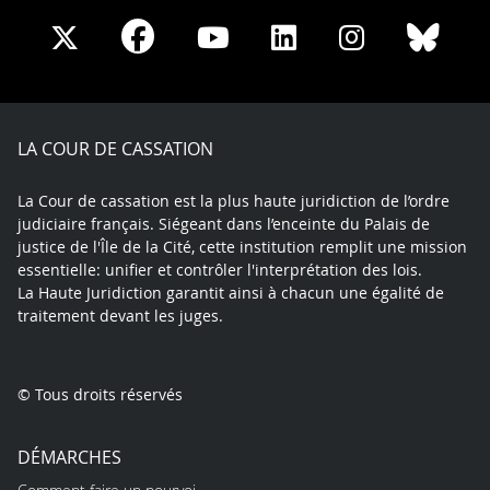
Share
Share
Share
Share
Sha
Share
on
on
on
on
on
on
Facebook
X
Youtube
LinkedIn
Instagram
Blue
play
LA COUR DE CASSATION
La Cour de cassation est la plus haute juridiction de l’ordre
judiciaire français. Siégeant dans l’enceinte du Palais de
justice de l'Île de la Cité, cette institution remplit une mission
essentielle: unifier et contrôler l'interprétation des lois.
La Haute Juridiction garantit ainsi à chacun une égalité de
traitement devant les juges.
© Tous droits réservés
DÉMARCHES