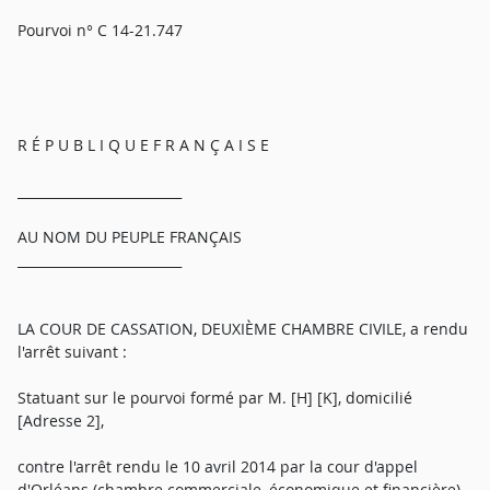
Pourvoi n° C 14-21.747
R É P U B L I Q U E F R A N Ç A I S E
_________________________
AU NOM DU PEUPLE FRANÇAIS
_________________________
LA COUR DE CASSATION, DEUXIÈME CHAMBRE CIVILE, a rendu
l'arrêt suivant :
Statuant sur le pourvoi formé par M. [H] [K], domicilié
[Adresse 2],
contre l'arrêt rendu le 10 avril 2014 par la cour d'appel
d'Orléans (chambre commerciale, économique et financière),