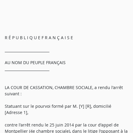
R É P U B L I Q U E F R A N Ç A I S E
_________________________
AU NOM DU PEUPLE FRANÇAIS
_________________________
LA COUR DE CASSATION, CHAMBRE SOCIALE, a rendu l'arrêt
suivant :
Statuant sur le pourvoi formé par M. [Y] [R], domicilié
[Adresse 1],
contre l'arrêt rendu le 25 juin 2014 par la cour d'appel de
Montpellier (4e chambre sociale), dans le litige l'opposant à la