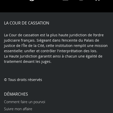
on
on
on
on
on
on
Facebook
X
Youtube
LinkedIn
Instagram
Blue
play
LA COUR DE CASSATION
La Cour de cassation est la plus haute juridiction de l’ordre
judiciaire français. Siégeant dans l’enceinte du Palais de
justice de l'Île de la Cité, cette institution remplit une mission
essentielle: unifier et contrôler l'interprétation des lois.
La Haute Juridiction garantit ainsi à chacun une égalité de
traitement devant les juges.
© Tous droits réservés
DÉMARCHES
Comment faire un pourvoi
Suivre mon affaire