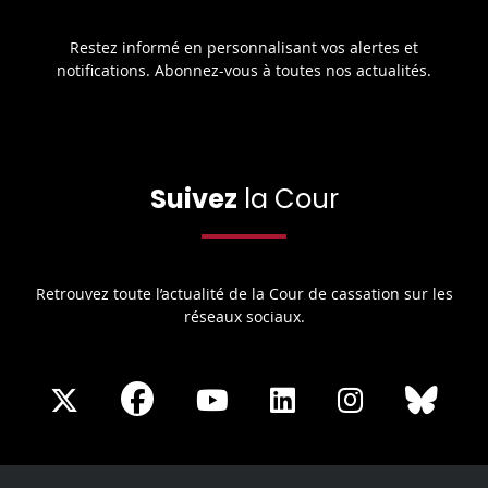
Restez informé en personnalisant vos alertes et
notifications. Abonnez-vous à toutes nos actualités.
Suivez
la Cour
Retrouvez toute l’actualité de la Cour de cassation sur les
réseaux sociaux.
Share
Share
Share
Share
Sha
Share
on
on
on
on
on
on
Facebook
X
Youtube
LinkedIn
Instagram
Blue