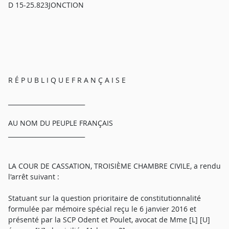
D 15-25.823JONCTION
R É P U B L I Q U E F R A N Ç A I S E
_________________________
AU NOM DU PEUPLE FRANÇAIS
_________________________
LA COUR DE CASSATION, TROISIÈME CHAMBRE CIVILE, a rendu
l'arrêt suivant :
Statuant sur la question prioritaire de constitutionnalité
formulée par mémoire spécial reçu le 6 janvier 2016 et
présenté par la SCP Odent et Poulet, avocat de Mme [L] [U]