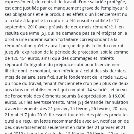
expressément, du contrat de travail d'une salariée protégée,
est donc justifiée par ce manquement grave de l'employeur à
ses obligations et elle produit les effets d'un licenciement nul
à la date à laquelle la rupture a été ensuite notifiée le 17
septembre 2010 avec préavis de deux mois rémunéré. Il en
résulte que Mme [S], qui ne demande pas sa réintégration, a
droit à une indemnisation forfaitaire correspondant à la
rémunération qu'elle aurait perçue depuis la fin du contrat
jusqu'à l'expiration de la période de protection, soit la somme
de 126 454 euros, ainsi qu'à des dommages et intérêts
réparant l'intégralité du préjudice subi pour licenciement
illicite dont le montant, non inférieur à celui des six derniers
mois de salaire, sera fixé, sur le fondement de l'article 1235-3
du code du travail, tenant l'ancienneté d'un peu plus de deux
ans dans un établissement qui comptait 14 salariés, et au vu
de l'ensemble des éléments soumis à appréciation, à 16.000
euros. Sur les avertissements. Mme [S] demande l'annulation
d'avertissements des 21 janvier, 15 février, 26 février, 20 mai,
21 mai et 7 juin 2010. Il ressort toutefois des pièces produites
qu'elle a reçu, en lettre recommandée avec a-r, notification de
deux avertissements seulement en date des 21 janvier et 21
mai 2010 et que les écrits des 15 février, 26 février, 20 mai et