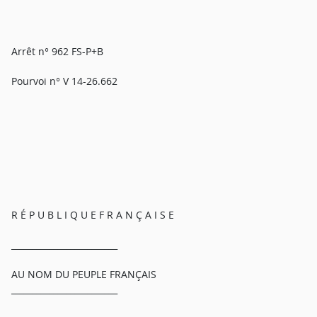
Arrêt n° 962 FS-P+B
Pourvoi n° V 14-26.662
R É P U B L I Q U E F R A N Ç A I S E
_________________________
AU NOM DU PEUPLE FRANÇAIS
_________________________