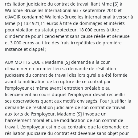
résiliation judiciaire du contrat de travail liant Mme [S] à
Wallonie-Bruxelles International au 7 septembre 2010 et
d'AVOIR condamné Wallonie-Bruxelles International à verser à
Mme [S] 132 921,11 euros à titre de dommages et intérêts
pour violation du statut protecteur, 18 000 euros à titre
d'indemnité pour licenciement sans cause réelle et sérieuse
et 3 000 euros au titre des frais irrépétibles de première
instance et d'appel ;
AUX MOTIFS QUE « Madame [S] demande à la cour d'examiner en premier lieu sa demande de résiliation judiciaire du contrat de travail dès lors qu'elle a été formée avant la notification de la rupture de ce contrat par l'employeur et même avant l'entretien préalable au licenciement au cours duquel l'employeur devait recueillir ses observations quant aux motifs envisagés. Pour justifier la demande de résiliation judiciaire de son contrat de travail aux torts de l'employeur, Madame [S] invoque un harcèlement moral et une modification de son contrat de travail. L'employeur estime au contraire que la demande de résiliation judiciaire du contrat est devenue sans objet pour avoir été introduite postérieurement à l'engagement de la procédure de licenciement, la date à prendre en considération étant à ses yeux celle de la convocation à l'entretien préalable au licenciement. Il conteste par ailleurs tout agissement de harcèlement moral et toute modification du contrat de travail. Considérant que lorsqu'un salarié demande la résiliation judiciaire de son contrat de travail en raison de faits qu'il reproche à son employeur, tout en continuant à travailler à son service, et que ce dernier le licencie ultérieurement pour d'autres faits survenus au cours de la poursuite du contrat, le juge doit d'abord rechercher si la demande de résiliation du contrat était justifiée ; que c'est seulement dans le cas contraire qu'il doit se prononcer sur le licenciement notifié par l'employeur. Considérant que lorsque le salarié n'est plus au service de son employeur au jour où il est statué sur la demande de résiliation judiciaire, cette dernière prend effet, si le juge la prononce, au jour du licenciement ; que le contrat de travail étant rompu par l'envoi de la lettre recommandée avec demande d'avis de réception notifiant le licenciement, la demande de résiliation judiciaire reçue au greffe du conseil de prud'hommes le 24 juin 2010 est antérieure à la notification du licenciement intervenue le 7 septembre 2010 ; qu'il y a lieu, dans ces conditions, de rechercher en premier lieu si la demande présentée par Madame [S] était justifiée ; que la salariée invoque une modification de son contrat de travail conduisant à la réduction massive de ses responsabilités et à une mise à l'écart du reste du personnel ; qu'il est constant que Madame [S] assumait la fonction de responsable du bâtiment du centre [Établissement 1] de [Localité 1] ; qu'il lui revenait, à ce titre, de gérer les relations avec les fournisseurs et les commandes ; que Monsieur [I] [D], directeur du centre, avait rappelé à l'ensemble du personnel, par une note du 16 septembre 2009, que tout achat et acquisition du centre, dont le montant dépassait 150 6, relevait de la charge de [N] [S] ; que, par une note du 15 février 2010, Madame [S] s'est vu retirer une part importante de ses attributions au profit d'autres collègues ; que son supérieur hiérarchique lui écrivait en effet : « de façon à protéger l'institution et indirectement vous-même ; j'ai décidé de-vous décharger des relations avec nos fournisseurs et de vous éloigner des dossiers de commandes de biens et services au sein du Centre [Établissement 1]. Je vous invite dès lors à transmettre vos dossiers mis à jour aux personnes que je désignerais pour reprendre cette tâche, dans l'immédiat, [R] [B] » ; que, contrairement à ce que soutient l'employeur qui fait valoir que Madame [S] conservait son entière fonction de responsable du bâtiment, qu'elle n'avait pas été rétrogradée ni privée des moyens de travail, cette diminution importante des responsabilités confiées à Madame [S], qui affectait directement ses fonctions, constitue une modification de son contrat de travail ; que Madame [S] a contesté ce retrait de fonction qui lui était ainsi imposé en saisissant le contrôleur du travail le 22 février 2010, lequel lui a au demeurant indiqué, par courrier du 4 mars 2010, qu'en l'absence de procédure disciplinaire en cours, toute modification du contrat de travail du salarié protégé, refusée par le salarié, constituait un trouble manifestement illicite ; qu'est nécessairement justifiée la demande de résiliation de son contrat de travail aux torts de l'employeur formée par un salarié auquel l'employeur a, malgré son refus, imposé une modification de son contrat de travail ; qu'il y a lieu encore de confirmer le jugement entrepris en ce qu'il a prononcé la résiliation judiciaire du contrat de travail de Madame [S] du seul fait de cette modification des attributions de la salariée, dès lors qu'elle se trouvait déchargée de la fonction « achat » dans laquelle elle avait été confirmée six mois plus tôt et alors qu'ainsi que l'ont relevé avec pertinence les premiers juges, il appartenait au directeur, s'il éprouvait le besoin de renforcer son contrôle sur les opérations d'achat, de le faire sans modification du rôle de Madame [S], en prévoyant par exemple une double signature des bons de commande ; que le jugement est infirmé sur ce point seulement en ce qu'il a fixé la résiliation au 17 septembre 2010, alors que le licenciement est intervenu le 7 septembre et non 17 septembre 2010 ; Sur le statut de protection des délégués du personnel ; WALLONIE-BRUXELLES INTERNATIONAL fait valoir que c'est par souci d'une représentation du personnel au sein du centre [Établissement 1] de [Localité 1] que l'administration belge a organisé des élections de délégués du personnel, sans y être légalement tenue, de sorte que l'engagement de l'employeur de faire représenter ses salariés ne serait pas opposable à la République française. L'employeur souligne qu'en l'état du rejet, par l'inspection du travail, de la demande d'autorisation de licenciement de Madame [S] ¿ à raison de ce que les salariés d'une administration publique, notamment étrangère, ne bénéficient pas du statut protecteur des élus du personnel ¿ lequel rejet ne constituerait pas un refus d'autorisation, la décision de licencier appartenait au seul employeur. Enfin, selon WALLONIE-BRUXELLES INTERNATIONAL, rien n'interdisait à Madame [N] [S] d'engager un recours contre la décision administrative afin de faire reconnaître son statut protecteur et la compétence de l'inspection du travail pour statuer sur la demande de l'employeur, ce qu'elle s'est pourtant gardée de faire. Considérant que le fait que Madame [S], qui disposait par application de l'article R. 2422-1 du code du travail de la possibilité de former un recours contre la décision de l'inspecteur du travail, n'ait pas saisi le ministre chargé du travail, ne lui interdit pas de revendiquer devant la juridiction prud'homale le statut de protection qu'elle dit tenir de son contrat de travail et de son élection comme déléguée du personnel titulaire intervenue le 14 décembre 2009 ; que WALLONIE-BRUXELLES INTERNATIONAL se présente comme l'un des services publics relevant de l'administration du Gouvernement de la Fédération Wallonie-Bruxelles ; que, plus précisément, WALLONIE-BRUXELLES INTERNATIONAL est un « organisme d'intérêt public (de catégorie A) », c'est-à-dire un organisme de droit public indépendant de l'administration mais concourant à l'action du gouvernement dont elle dépend ; qu'en vertu de l'article L. 2311-1 du code du travail, les dispositions relatives aux délégués du personnel sont applicables aux employeurs de droit privé ainsi qu'à leurs salariés, mais aussi aux établissements publics à caractère industriel et commercial et aux établissements publics à caractère administratif lorsqu'ils emploient du personnel dans les conditions du droit privé ; que le contrat de travail de Madame [S] précisait au demeurant, en son article 7 : « le présent contrat peut être résilié conformément aux dispositions générales de la législation sociale française. Ces mêmes dispositions sont d'application pour régler tous les cas non prévus explicitement par le présent contrat » ; que le « règlement de l'ordre intérieur » du Centre [Établissement 1] à [Localité 1], constituant l'annexe 4 du contrat de travail, fait lui aussi explicitement référence aux « dispositions de la législation du travail » s'agissant des modalités du licenciement ; que, dans ces conditions, Madame [S] est bien fondée à réclamer le statut de protection attachée à son élection de déléguée du personnel titulaire. Sur les effets de la résiliation judiciaire du contrat de travail prononcée. Que lorsque la résiliation judiciaire du contrat de travail d'un salarié protégé est prononcée, la rupture produit les effets d'un licenciement nul pour violation du statut protecteur ; que le salarié bénéficie alors d'une indemnité égale à la rémunération qu'il aurait dû percevoir jusqu'à l'expiration de la période de protection en cours au jour de la demande de résiliation judiciaire, laquelle inclut la période instituée par le législateur à l'expiration du mandat ; que Madame [S], a opéré son calcul sur la base d'une rémunération mensuelle de 2.925 ¿ alors qu'il y a lieu de retenir le calcul de l'employeur vérifié par la cour, soit la somme de 2.873,97 ¿ correspondant au revenu moyen mensuel calculé sur douze mois et prenant en compte la prime de treizième mois ; que le jugement entrepris n'est infirmé sur ce point que sur le quantum des sommes allouées au titre de la violation du statut protecteur ; qu'il est alloué à Madame [S] une somme de 132.921,11 ¿ (soit 46,25 mois x 2.873,97 ¿) pour la période du 7 septembre 2010 au 14 juin 2014 ; que la demande de « dommages et intérêts pour violation du statut protecteur » formée supplémentairement « en tout état de cause » à hauteur de 15.000 ¿ n'est pas justifiée et est rejetée ; que le montant de l'indemnisation du licenciement illicite est porté à la somme de 18.000 ¿, par application de l'article 1235-3 du code du travail, en tenant compte du revenu moyen mensuel de Madame [S], de son âge (trente-sept ans), de son ancienneté de deux années dans un établissement qui comptait alors quatorze salariés, et au vu de l'ensemble des éléments soumis