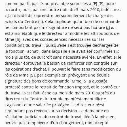
comme par le passé, au préalable soumises à [F] [P], pour
accord », puis, par une autre note du 3 mars 2010, il déclare :
« J'ai décidé de reprendre personnellement la charge des
achats du Centre (..). Cela implique qu'un bon de commande
ne comportant pas ma signature ne sera pas honoré (¿) ». Il
est ainsi établi que le directeur a modifié les attributions de
Mme [S], avec des conséquences nécessaires sur les
conditions du travail, puisqu'elle s'est trouvée déchargée de
la fonction "achat", dans laquelle elle avait été confirmée six
mois plus tôt, de surcroît sans nécessité avérée. En effet, si le
directeur éprouvait le besoin de renforcer son contrôle sur
les opérations d'achat, il pouvait le faire sans modification du
rôle de Mme [S], par exemple en prévoyant une double
signature des bons de commande. Mme [S] a aussitôt
protesté contre le retrait de fonction imposé, et le contrôleur
du travail s'est fait l'écho au mois de mars 2010 auprès du
directeur du Centre du trouble manifestement illicite
s'agissant d'une salariée protégée. Le directeur n'est
cependant pas revenu sur sa décision. La demande en
résiliation judiciaire du contrat de travail liée à la mise en
oeuvre par l'employeur d'un changement, non accepté