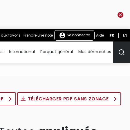
Se connecter
 aux favoris
Prendre une note
Aide
FR
EN
es
International
Parquet général
Mes démarches
Rech
DF
TÉLÉCHARGER PDF SANS ZONAGE