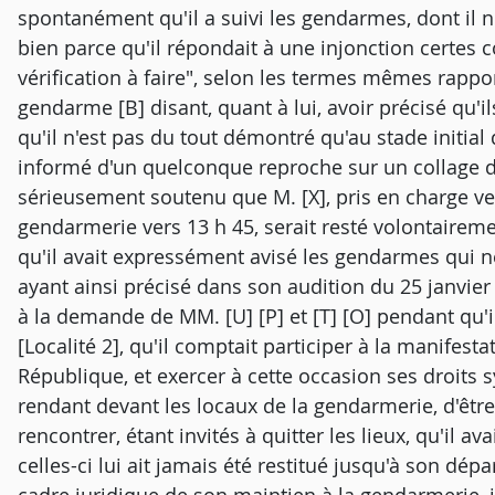
spontanément qu'il a suivi les gendarmes, dont il ne
bien parce qu'il répondait à une injonction certes 
vérification à faire", selon les termes mêmes rappor
gendarme [B] disant, quant à lui, avoir précisé qu'i
qu'il n'est pas du tout démontré qu'au stade initial 
informé d'un quelconque reproche sur un collage d'a
sérieusement soutenu que M. [X], pris en charge ver
gendarmerie vers 13 h 45, serait resté volontairem
qu'il avait expressément avisé les gendarmes qui ne
ayant ainsi précisé dans son audition du 25 janvier 2
à la demande de MM. [U] [P] et [T] [O] pendant qu'i
[Localité 2], qu'il comptait participer à la manifest
République, et exercer à cette occasion ses droits 
rendant devant les locaux de la gendarmerie, d'être
rencontrer, étant invités à quitter les lieux, qu'il 
celles-ci lui ait jamais été restitué jusqu'à son dép