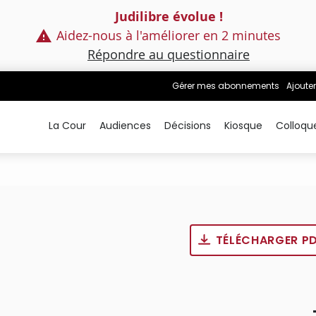
Judilibre évolue !
Aidez-nous à l'améliorer en 2 minutes
Répondre au questionnaire
Gérer mes abonnements
Ajouter
La Cour
Audiences
Décisions
Kiosque
Colloqu
TÉLÉCHARGER P