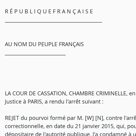
R É P U B L I Q U E F R A N Ç A I S E
________________________________________
AU NOM DU PEUPLE FRANÇAIS
_________________________
LA COUR DE CASSATION, CHAMBRE CRIMINELLE, en s
Justice à PARIS, a rendu l'arrêt suivant :
REJET du pourvoi formé par M. [W] [N], contre l'ar
correctionnelle, en date du 21 janvier 2015, qui, pour
dépositaire de l'autorité publique, l'a condamné à