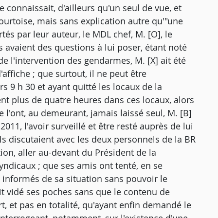
 connaissait, d'ailleurs qu'un seul de vue, et
courtoise, mais sans explication autre qu'"une
tés par leur auteur, le MDL chef, M. [O], le
ls avaient des questions à lui poser, étant noté
de l'intervention des gendarmes, M. [X] ait été
ffiche ; que surtout, il ne peut être
s 9 h 30 et ayant quitté les locaux de la
ent plus de quatre heures dans ces locaux, alors
 l'ont, au demeurant, jamais laissé seul, M. [B]
011, l'avoir surveillé et être resté auprès de lui
ls discutaient avec les deux personnels de la BR
ation, aller au-devant du Président de la
syndicaux ; que ses amis ont tenté, en se
 informés de sa situation sans pouvoir le
avait vidé ses poches sans que le contenu de
art, et pas en totalité, qu'ayant enfin demandé le