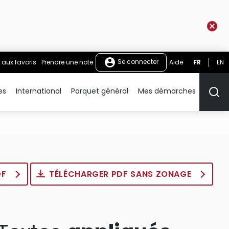
Se connecter
 aux favoris
Prendre une note
Aide
FR
EN
es
International
Parquet général
Mes démarches
Rech
DF
TÉLÉCHARGER PDF SANS ZONAGE