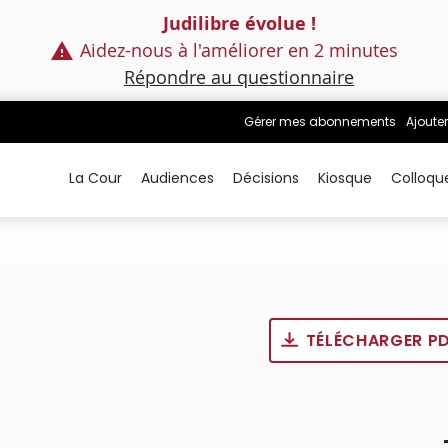
Judilibre évolue !
Aidez-nous à l'améliorer en 2 minutes
Répondre au questionnaire
Gérer mes abonnements
Ajouter
La Cour
Audiences
Décisions
Kiosque
Colloqu
TÉLÉCHARGER P