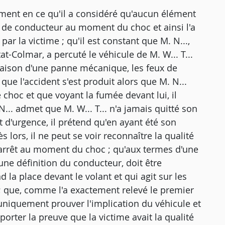
ement en ce qu'il a considéré qu'aucun élément
té de conducteur au moment du choc et ainsi l'a
r la victime ; qu'il est constant que M. N...,
at-Colmar, a percuté le véhicule de M. W... T...
n raison d'une panne mécanique, les feux de
 que l'accident s'est produit alors que M. N...
le choc et que voyant la fumée devant lui, il
. N... admet que M. W... T... n'a jamais quitté son
êt d'urgence, il prétend qu'en ayant été son
s lors, il ne peut se voir reconnaître la qualité
'arrêt au moment du choc ; qu'aux termes d'une
une définition du conducteur, doit être
a place devant le volant et qui agit sur les
 que, comme l'a exactement relevé le premier
t uniquement prouver l'implication du véhicule et
orter la preuve que la victime avait la qualité