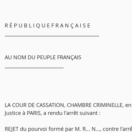
R É P U B L I Q U E F R A N Ç A I S E
________________________________________
AU NOM DU PEUPLE FRANÇAIS
_________________________
LA COUR DE CASSATION, CHAMBRE CRIMINELLE, en s
Justice à PARIS, a rendu l'arrêt suivant :
REJET du pourvoi formé par M. R... N..., contre l'ar