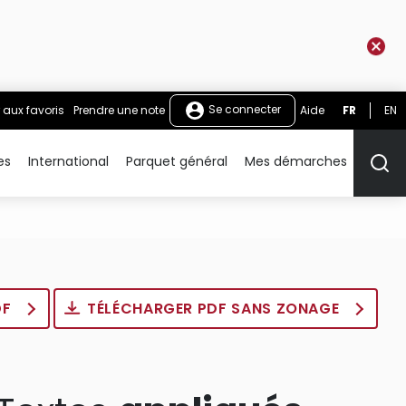
Se connecter
 aux favoris
Prendre une note
Aide
FR
EN
es
International
Parquet général
Mes démarches
Rech
DF
TÉLÉCHARGER PDF SANS ZONAGE