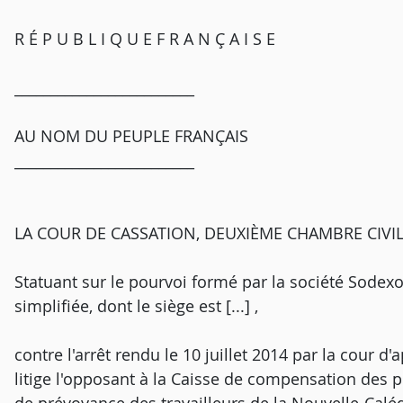
R É P U B L I Q U E F R A N Ç A I S E
_________________________
AU NOM DU PEUPLE FRANÇAIS
_________________________
LA COUR DE CASSATION, DEUXIÈME CHAMBRE CIVILE, a
Statuant sur le pourvoi formé par la société Sodex
simplifiée, dont le siège est [...] ,
contre l'arrêt rendu le 10 juillet 2014 par la cour 
litige l'opposant à la Caisse de compensation des pr