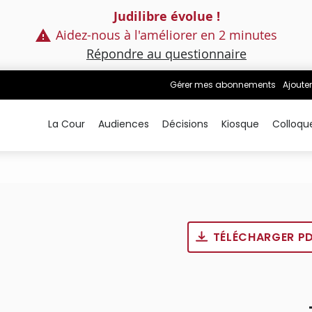
Judilibre évolue !
Aidez-nous à l'améliorer en 2 minutes
Répondre au questionnaire
Gérer mes abonnements
Ajouter
La Cour
Audiences
Décisions
Kiosque
Colloqu
TÉLÉCHARGER P