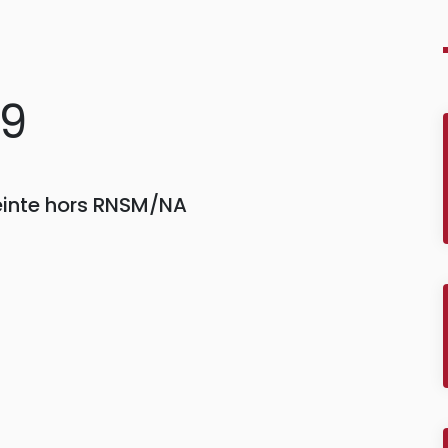
99
einte hors RNSM/NA