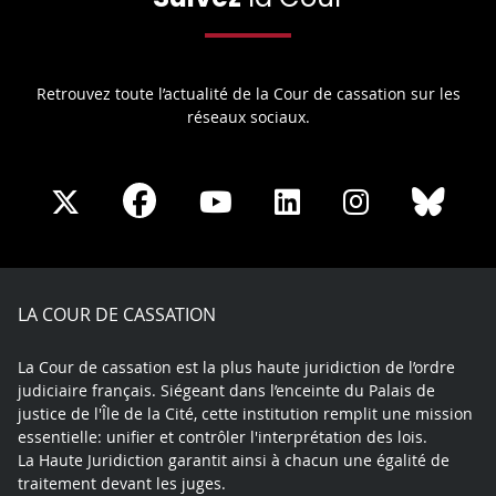
Retrouvez toute l’actualité de la Cour de cassation sur les
réseaux sociaux.
Share
Share
Share
Share
Sha
Share
on
on
on
on
on
on
Facebook
X
Youtube
LinkedIn
Instagram
Blue
play
LA COUR DE CASSATION
La Cour de cassation est la plus haute juridiction de l’ordre
judiciaire français. Siégeant dans l’enceinte du Palais de
justice de l'Île de la Cité, cette institution remplit une mission
essentielle: unifier et contrôler l'interprétation des lois.
La Haute Juridiction garantit ainsi à chacun une égalité de
traitement devant les juges.