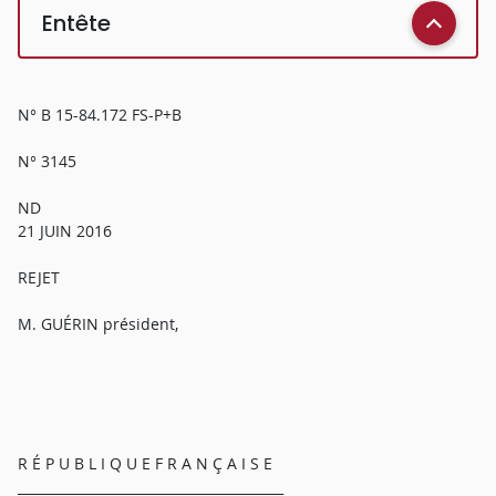
Entête
N° B 15-84.172 FS-P+B
N° 3145
ND
21 JUIN 2016
REJET
M. GUÉRIN président,
R É P U B L I Q U E F R A N Ç A I S E
________________________________________