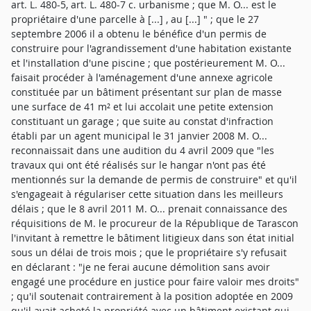
art. L. 480-5, art. L. 480-7 c. urbanisme ; que M. O... est le
propriétaire d'une parcelle à [...] , au [...] " ; que le 27
septembre 2006 il a obtenu le bénéfice d'un permis de
construire pour l'agrandissement d'une habitation existante
et l'installation d'une piscine ; que postérieurement M. O...
faisait procéder à l'aménagement d'une annexe agricole
constituée par un bâtiment présentant sur plan de masse
une surface de 41 m² et lui accolait une petite extension
constituant un garage ; que suite au constat d'infraction
établi par un agent municipal le 31 janvier 2008 M. O...
reconnaissait dans une audition du 4 avril 2009 que "les
travaux qui ont été réalisés sur le hangar n'ont pas été
mentionnés sur la demande de permis de construire" et qu'il
s'engageait à régulariser cette situation dans les meilleurs
délais ; que le 8 avril 2011 M. O... prenait connaissance des
réquisitions de M. le procureur de la République de Tarascon
l'invitant à remettre le bâtiment litigieux dans son état initial
sous un délai de trois mois ; que le propriétaire s'y refusait
en déclarant : "je ne ferai aucune démolition sans avoir
engagé une procédure en justice pour faire valoir mes droits"
; qu'il soutenait contrairement à la position adoptée en 2009
qu'il avait acheté la propriété avec un bâtiment existant qui