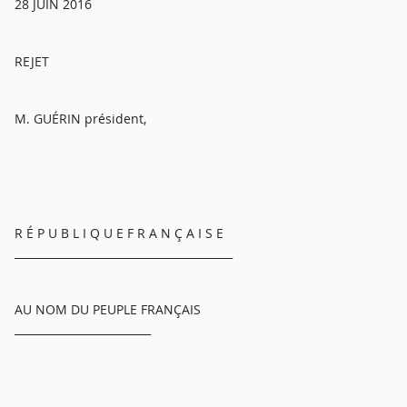
28 JUIN 2016
REJET
M. GUÉRIN président,
R É P U B L I Q U E F R A N Ç A I S E
________________________________________
AU NOM DU PEUPLE FRANÇAIS
_________________________