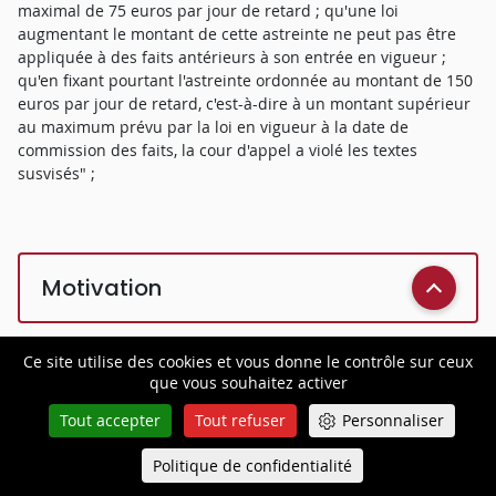
maximal de 75 euros par jour de retard ; qu'une loi
augmentant le montant de cette astreinte ne peut pas être
appliquée à des faits antérieurs à son entrée en vigueur ;
qu'en fixant pourtant l'astreinte ordonnée au montant de 150
euros par jour de retard, c'est-à-dire à un montant supérieur
au maximum prévu par la loi en vigueur à la date de
commission des faits, la cour d'appel a violé les textes
susvisés" ;
Motivation
Ce site utilise des cookies et vous donne le contrôle sur ceux
Attendu que la cour d'appel a ordonné la remise en état des
que vous souhaitez activer
lieux sous astreinte de 150 euros par jour de retard, passé un
Tout accepter
Tout refuser
Personnaliser
délai de six mois ;
Politique de confidentialité
Queue-Fair
Attendu qu'en statuant ainsi, et dès lors que l'astreinte
Menu
assortissant une remise en état des lieux est une mesure à