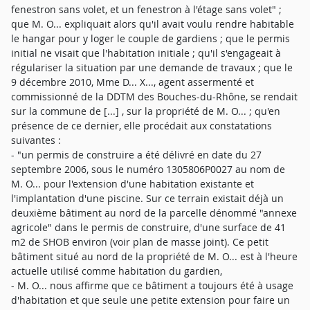
fenestron sans volet, et un fenestron à l'étage sans volet" ;
que M. O... expliquait alors qu'il avait voulu rendre habitable
le hangar pour y loger le couple de gardiens ; que le permis
initial ne visait que l'habitation initiale ; qu'il s'engageait à
régulariser la situation par une demande de travaux ; que le
9 décembre 2010, Mme D... X..., agent assermenté et
commissionné de la DDTM des Bouches-du-Rhône, se rendait
sur la commune de [...] , sur la propriété de M. O... ; qu'en
présence de ce dernier, elle procédait aux constatations
suivantes :
- "un permis de construire a été délivré en date du 27
septembre 2006, sous le numéro 1305806P0027 au nom de
M. O... pour l'extension d'une habitation existante et
l'implantation d'une piscine. Sur ce terrain existait déjà un
deuxième bâtiment au nord de la parcelle dénommé "annexe
agricole" dans le permis de construire, d'une surface de 41
m2 de SHOB environ (voir plan de masse joint). Ce petit
bâtiment situé au nord de la propriété de M. O... est à l'heure
actuelle utilisé comme habitation du gardien,
- M. O... nous affirme que ce bâtiment a toujours été à usage
d'habitation et que seule une petite extension pour faire un