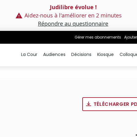
Judilibre évolue !
Aidez-nous à l'améliorer en 2 minutes
Répondre au questionnaire
Gérer mes abonnements
Ajouter
La Cour
Audiences
Décisions
Kiosque
Colloqu
TÉLÉCHARGER P