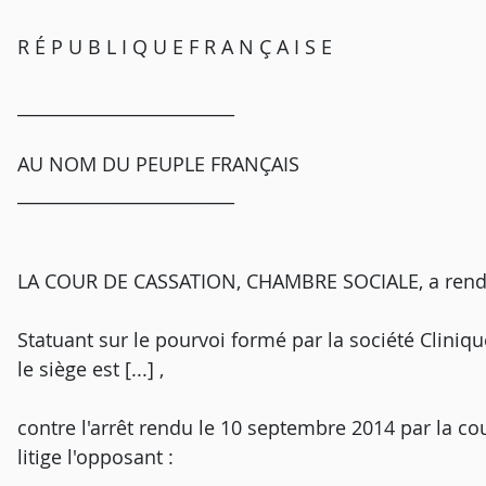
R É P U B L I Q U E F R A N Ç A I S E
_________________________
AU NOM DU PEUPLE FRANÇAIS
_________________________
LA COUR DE CASSATION, CHAMBRE SOCIALE, a rendu l
Statuant sur le pourvoi formé par la société Cliniqu
le siège est [...] ,
contre l'arrêt rendu le 10 septembre 2014 par la co
litige l'opposant :