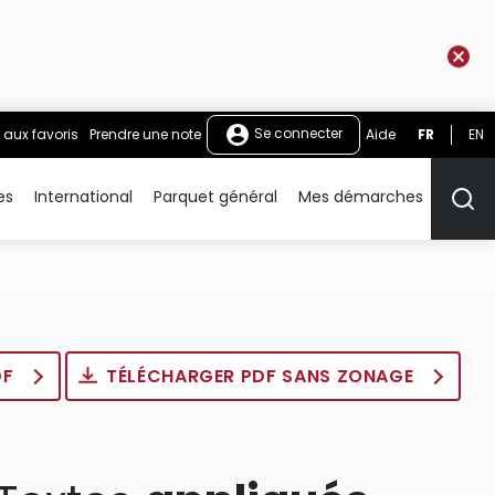
Se connecter
 aux favoris
Prendre une note
Aide
FR
EN
es
International
Parquet général
Mes démarches
Rech
DF
TÉLÉCHARGER PDF SANS ZONAGE