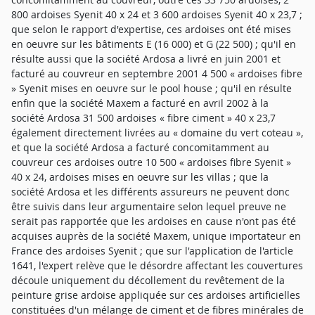
800 ardoises Syenit 40 x 24 et 3 600 ardoises Syenit 40 x 23,7 ;
que selon le rapport d'expertise, ces ardoises ont été mises
en oeuvre sur les bâtiments E (16 000) et G (22 500) ; qu'il en
résulte aussi que la société Ardosa a livré en juin 2001 et
facturé au couvreur en septembre 2001 4 500 « ardoises fibre
» Syenit mises en oeuvre sur le pool house ; qu'il en résulte
enfin que la société Maxem a facturé en avril 2002 à la
société Ardosa 31 500 ardoises « fibre ciment » 40 x 23,7
également directement livrées au « domaine du vert coteau »,
et que la société Ardosa a facturé concomitamment au
couvreur ces ardoises outre 10 500 « ardoises fibre Syenit »
40 x 24, ardoises mises en oeuvre sur les villas ; que la
société Ardosa et les différents assureurs ne peuvent donc
être suivis dans leur argumentaire selon lequel preuve ne
serait pas rapportée que les ardoises en cause n'ont pas été
acquises auprès de la société Maxem, unique importateur en
France des ardoises Syenit ; que sur l'application de l'article
1641, l'expert relève que le désordre affectant les couvertures
découle uniquement du décollement du revêtement de la
peinture grise ardoise appliquée sur ces ardoises artificielles
constituées d'un mélange de ciment et de fibres minérales de