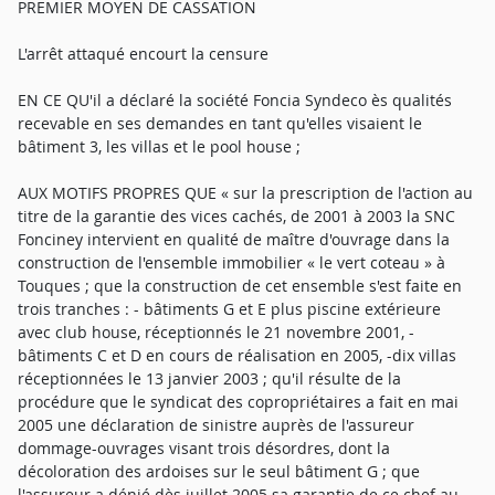
PREMIER MOYEN DE CASSATION
L'arrêt attaqué encourt la censure
EN CE QU'il a déclaré la société Foncia Syndeco ès qualités
recevable en ses demandes en tant qu'elles visaient le
bâtiment 3, les villas et le pool house ;
AUX MOTIFS PROPRES QUE « sur la prescription de l'action au
titre de la garantie des vices cachés, de 2001 à 2003 la SNC
Fonciney intervient en qualité de maître d'ouvrage dans la
construction de l'ensemble immobilier « le vert coteau » à
Touques ; que la construction de cet ensemble s'est faite en
trois tranches : - bâtiments G et E plus piscine extérieure
avec club house, réceptionnés le 21 novembre 2001, -
bâtiments C et D en cours de réalisation en 2005, -dix villas
réceptionnées le 13 janvier 2003 ; qu'il résulte de la
procédure que le syndicat des copropriétaires a fait en mai
2005 une déclaration de sinistre auprès de l'assureur
dommage-ouvrages visant trois désordres, dont la
décoloration des ardoises sur le seul bâtiment G ; que
l'assureur a dénié dès juillet 2005 sa garantie de ce chef au