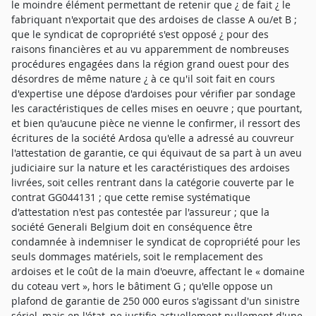
le moindre élément permettant de retenir que ¿ de fait ¿ le
fabriquant n'exportait que des ardoises de classe A ou/et B ;
que le syndicat de copropriété s'est opposé ¿ pour des
raisons financières et au vu apparemment de nombreuses
procédures engagées dans la région grand ouest pour des
désordres de même nature ¿ à ce qu'il soit fait en cours
d'expertise une dépose d'ardoises pour vérifier par sondage
les caractéristiques de celles mises en oeuvre ; que pourtant,
et bien qu'aucune pièce ne vienne le confirmer, il ressort des
écritures de la société Ardosa qu'elle a adressé au couvreur
l'attestation de garantie, ce qui équivaut de sa part à un aveu
judiciaire sur la nature et les caractéristiques des ardoises
livrées, soit celles rentrant dans la catégorie couverte par le
contrat GG044131 ; que cette remise systématique
d'attestation n'est pas contestée par l'assureur ; que la
société Generali Belgium doit en conséquence être
condamnée à indemniser le syndicat de copropriété pour les
seuls dommages matériels, soit le remplacement des
ardoises et le coût de la main d'oeuvre, affectant le « domaine
du coteau vert », hors le bâtiment G ; qu'elle oppose un
plafond de garantie de 250 000 euros s'agissant d'un sinistre
sériel, mais en l'état, ne justifie actuellement nullement d'une