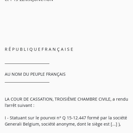
R É P U B L I Q U E F R A N Ç A I S E
_________________________
AU NOM DU PEUPLE FRANÇAIS
_________________________
LA COUR DE CASSATION, TROISIÈME CHAMBRE CIVILE, a rendu
l'arrêt suivant :
I - Statuant sur le pourvoi n° Q 15-12.447 formé par la société
Generali Belgium, société anonyme, dont le siège est [...] ),