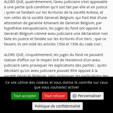
ALORS QUE, quatrièmement, l'aveu judiciaire n'est opposable
à une partie qu'à condition qu'il soit fait par elle et en justice
; qu'en se fondant sur les écritures de la société Ardosa, et
non celles de la société Generali Belgium, qui font état d'une
attestation de garantie émanant de Generali Belgium, par
hypothèse extrajudiciaire, les juges du fond ont opposé à
Generali Belgium comme aveu judiciaire une déclaration non
faite en justice et fondée sur les écritures d'un tiers ; que ce
faisant, ils ont violé les articles 1354 et 1356 du code civil ;
ALORS QUE, cinquièmement, les juges du fond ne peuvent
statuer d'office sur le moyen tiré de l'existence d'un aveu
judiciaire sans provoquer les explications des parties ; qu'en
décidant qu'un aveu judiciaire pouvait être opposé à la
société Generali Belgium, sans provoquer les explications des
parties sur cet aveu, les juges du fond ont violé l'article 16 du
Ce site utilise des cookies et vous donne le contrôle sur ceux
code de procédure civile.
que vous souhaitez activer
Tout accepter
Tout refuser
Personnaliser
Politique de confidentialité
Queue-Fair
TROISIÈME MOYEN DE CASSATION
Menu