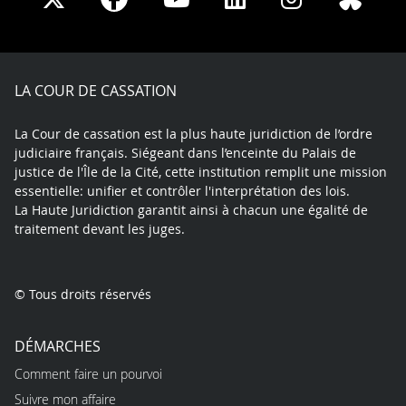
on
on
on
on
on
on
Facebook
X
Youtube
LinkedIn
Instagram
Blue
play
LA COUR DE CASSATION
La Cour de cassation est la plus haute juridiction de l’ordre
judiciaire français. Siégeant dans l’enceinte du Palais de
justice de l'Île de la Cité, cette institution remplit une mission
essentielle: unifier et contrôler l'interprétation des lois.
La Haute Juridiction garantit ainsi à chacun une égalité de
traitement devant les juges.
© Tous droits réservés
DÉMARCHES
Comment faire un pourvoi
Suivre mon affaire