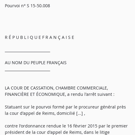
Pourvoi n° S 15-50.008
R É P U B L I Q U E F R A N Ç A I S E
_________________________
AU NOM DU PEUPLE FRANÇAIS
_________________________
LA COUR DE CASSATION, CHAMBRE COMMERCIALE,
FINANCIÈRE ET ÉCONOMIQUE, a rendu l'arrêt suivant :
Statuant sur le pourvoi formé par le procureur général près
la cour d'appel de Reims, domicilié [...] ,
contre l'ordonnance rendue le 16 février 2015 par le premier
président de la cour d'appel de Reims, dans le litige