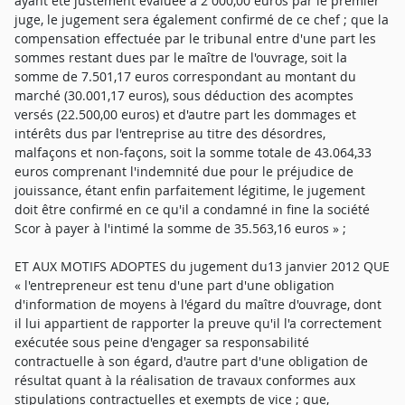
ayant été justement évaluée à 2 000,00 euros par le premier
juge, le jugement sera également confirmé de ce chef ; que la
compensation effectuée par le tribunal entre d'une part les
sommes restant dues par le maître de l'ouvrage, soit la
somme de 7.501,17 euros correspondant au montant du
marché (30.001,17 euros), sous déduction des acomptes
versés (22.500,00 euros) et d'autre part les dommages et
intérêts dus par l'entreprise au titre des désordres,
malfaçons et non-façons, soit la somme totale de 43.064,33
euros comprenant l'indemnité due pour le préjudice de
jouissance, étant enfin parfaitement légitime, le jugement
doit être confirmé en ce qu'il a condamné in fine la société
Scor à payer à l'intimé la somme de 35.563,16 euros » ;
ET AUX MOTIFS ADOPTES du jugement du13 janvier 2012 QUE « l'entrepreneur est tenu d'une part d'une obligation d'information de moyens à l'égard du maître d'ouvrage, dont il lui appartient de rapporter la preuve qu'il l'a correctement exécutée sous peine d'engager sa responsabilité contractuelle à son égard, d'autre part d'une obligation de résultat quant à la réalisation de travaux conformes aux stipulations contractuelles et exempts de vice ; que, concernant les travaux de ravalement de la façade, le devis accepté du 27 octobre 2008 prévoyait des travaux de décontamination et de nettoyage de la façade avant de l'immeuble selon deux procédés ¿ conjugués ou substitués ¿ d'"hydrogommage rotatif basse pression" et/ou de "mise en oeuvre d'une solution désincrustante alcaline biodégradable", puis des travaux de "réparations diverses et patines" et de "réfection des joints pierres de taille" avec un "enduit traditionnel de restauration" dont il était expressément indiqué qu'il reprendrait une "teinte dans la masse : ton pierre au plus approchant du reste de la façade nettoyée" et qu'il avait pour fonction essentielle notamment un "aspect traditionnel/respect du patrimoine" ; que le rapport d'expertise judiciaire (pages 10-14), comme le rapport d'expertise amiable de la SA Ecobat (page 3) et le procès-verbal de constat d'huissier (pages 4-5 et 12), révèlent qu'à l'issue des travaux non seulement la pierre présente par endroits un aspect grenaillé et des reprises avec patines différentes, mais surtout que la façade est recouverte d'un enduit uniforme de couleur claire ayant pour effet de cacher la pierre naturelle et de faire disparaître les joints d'appareillage ; que la SARL Scor conteste certes les explications de l'expert quant aux raisons d'un recours à un enduit puis à un badigeon à la chaux, mais reconnaît dans un courrier du 28 mai 2009 et dans ses écritures avoir dû renoncer aux deux méthodes envisagées dans le devis (hydrogommage rotatif basse pression et solution désincrustante alcaline biodégradable) après avoir découvert que la pierre était fortement dégradée et fragilisée, pour recourir à une patine de l'ensemble de la façade avec un badigeon à la chaux ; qu'outre le fait qu'il appartenait à la société défenderesse de s'assurer avant le début des travaux de la possibilité de mettre en oeuvre efficacement les deux méthodes qu'elle proposait au vu d'une analyse préalable plus poussée du chantier, elle ne rapporte aucune preuve ¿ au-delà de ses seules affirmations et d'une attestation émanant de son propre salarié Monsieur [Z] [J] ¿ que la modification en cours de chantier a effectivement été portée à la connaissance et acceptée dans son principe comme dans ses modalités par Monsieur [R] [S] et par Monsieur [M] [G], lesquels contestent tout consentement et se trouvaient du reste tenus par le devis initial accepté par la copropriété le 10 octobre 2008 ; qu'il est sur ce point indifférent que la méthode mise en oeuvre ait été approuvée par les architectes des Bâtiments de France, puisque le manquement à l'obligation d'information et l'obtention d'un résultat différent de ce qui était prévu au devis du fait de l'exécution de travaux non conformes aux clauses techniques contractuelles suffisent à engager la responsabilité contractuelle de la SARL Scor ; que quatre devis ayant été soumis à l'expert judiciaire, la SARL Scor ne peut pas reprocher au syndicat des copropriétaires de l'immeuble situé [Adresse 1]) de fonder sa réclamation sur celui de l' entreprise Léon Noel plutôt que sur ceux d'autres entrepreneurs moins chers, dans la seule mesure où les prestations facturées correspondent exclusivement à la remise en état de la façade et à l'exécution des travaux tels que prévus dans le devis accepté le 27 octobre 2008 ; que la SARL Scor sera donc condamnée à verser au syndicat des copropriétaires de l'immeuble situé [Adresse 1]) une somme de 30.822,46 ¿ TTC représentant le coût de l'installation du chantier, du nettoyage et du rejointement de la façade, du ragréage et de la réparation des éléments en pierre endommagés, tels que prévus par le devis de l'entreprise Léon Noel du 23 février 2010 : que, sur la peinture des garde-corps et des mains courantes, le devis accepté le 27 octobre 2008 prévoyait un nettoyage préalable des garde-corps, puis l'application d'une couche de primaire pour l'accrochage des fonds et enfin une finition par peinture laque alkyde antirouille semi-brillante ; que l'expertise judiciaire (page 17) relève que la peinture des garde-corps de fenêtres présente de nombreuses irrégularités de surface et est criblée de projections d'enduit, tandis qu'il constate que les lisses horizontales supérieures des garde-corps de fenêtres ont été peintes avec la même peinture noire laquée que les garde-corps ; que, comme le relève l'expert judiciaire, si les irrégularités de surface de la peinture ne peuvent pas être reprochées à la SARL Scor dans la mesure où le devis ne mettait pas à sa charge la mise à blanc du métal, les projections d'enduit caractérisent une mauvaise réalisation des travaux de peinture, imputable à l'entrepreneur ; que, par ailleurs, la SARL Scor ne s'était vue confier aucune prestation relative aux mains courantes et la défenderesse ne peut pas raisonnablement soutenir que la peinture de ces éléments découlaient implicitement du contrat alors que la fiche technique de la "peinture laque alkyde antirouille de type Sigmaneofer" expressément visée au devis confirme que le produit n'est applicable que sur des surfaces métalliques ; que les malfaçons constatées au niveau de la peinture des garde-corps comme l'exécution de travaux non acceptés sur les mains courantes engagent la responsabilité contractuelle de la SARL Scor, laquelle sera condamnée à indemniser le syndicat des copropriétaires de l'immeuble situé [Adresse 1]) du coût des travaux de remise en état à hauteur de 2.500 ¿ au total, tels qu'évalués par l'expert judiciaire ; que, sur la peinture et la pose des volets, le devis accepté le 27 octobre 2008 prévoyait le démontage après repérage des volets en bois pour être traités en atelier, leur ponçage avec remise à blanc du bois pour une préparation avant peinture, l'application d'une couche de primaire et deux couches de peinture de finition microporeuse spéciale bois, puis une repose des volets ; que l'expertise amiable (page 3) comme l'expertise judiciaire (pages 17-18) mettent en exergue une mauvaise tenue de la peinture, qui se fissure, s'écaille et se décolle à plusieurs endroits, mais également que sur les huit paires de volets, deux paires ne peuvent plus être fermées, une paire est impossible à condamner et une paire est équipée d'une crémone hors service au premier étage, une paire ne ferme plus et les trois autres ferment après avoir été recoupées au second étage ; que l'expert judiciaire explique les désordres par le fait que les volets ont été repeints sur une surface encore humide et qu'ils n'ont pas été repérés avant d'être démontés, contrairement à ce qui était prévu au devis accepté ; que la responsabilité de la SARL Scor se trouve ici encore engagée du fait de l'inexécution et de la mauvaise exécution des travaux de peinture des volets auxquels elle s'était engagée, de sorte qu'elle sera condamnée à indemniser le syndicat des copropriétaires de l'immeuble situé [Adresse 1]) du coût de la remise en état, évaluée par l'expert judiciaire à 4.000 ¿ ; que, sur les travaux non exécutés, la société défenderesse ne peut pas utilement reprocher au syndicat des copropriétaires de l'immeuble situé au [Adresse 1]) de ne pas l'avoir laissé exécuter les travaux qu'elle qualifie improprement de «travaux de reprises», dans la mesure où elle a elle-même notifié la première son intention de mettre fin à son intervention dès un courrier du 03 août 2009 ; que la SARL Scor ne conteste pas ne pas avoir réalisé les travaux de peinture de la porte d'entrée de l'immeuble (page 8 du devis), de fourniture et de pose d'appuis de fenêtres en aluminium (page 6 du devis), de sorte qu'elle sera condamnée à verser au syndicat des copropriétaires de l'immeuble situé [Adresse 1]) la somme totale de 1.413,91 ¿ correspondant au prix TTC des prestations tel qu'il résulte du devis ; que la société défenderesse ne conteste pas non plus la non réalisation du soubassement, prévue au devis pour un montant total de 2.327,96 ¿ TTC ; que malgré les explications de l'expert judiciaire quant aux difficultés techniques prévisibles de réalisation des travaux de soubassement tels que prévus dans le devis par la SARL Scor, l'indemnisation du syndicat des copropriétaires de l'immeuble situé [Adresse 1]) sera fixée sur la base du prix contractuel (2.327,96 ¿ TTC) et non du coût des travaux ¿ de nature différente ¿ suggéré par l'expert judiciaire (3.500 ¿ TTC) ou dans le devis de l'entreprise Léon Noël (13.917,13 ¿ TTC) ; que, sur le préjudice de jouissance, l'expert judiciaire estime la durée prévisible des travaux de remise en état de la façade à deux mois environ, de sorte que la SARL Scor sera condamnée à indemniser le syndicat des copropriétaires pour le préjudice de jouissance subi pendant ces travaux à hauteur d'une somme de 2.000 ¿ ; que, sur la compensation des sommes, il n'est pas contesté que le syndicat des copropriétaires de l'immeuble situé [Adresse 1]) a versé des acomptes pour un montant total de 22.500 ¿ sur un prix de marché de 30.001,17 ¿ TTC ; que la SARL Scor sollicite le paiement du solde du marché, après déduction du coût des travaux qu'elle reconnaît ne pas avoir achevés, tandis que le syndicat des copropriétaires de l'immeuble situé [Adresse 1]) n'invoque pas la résiliation du contrat mais simplement le versement de dommages-intérêts, s'étendant au coût de l'exécution des travaux non réalisés et non encore réglés ; qu'il apparaît donc après compensation des sommes dues par le syndicat des copropriétaires de l'immeuble situé [Adresse 1]) (7.501,17 ¿ TTC) et des dommages-intérêts mis à la char