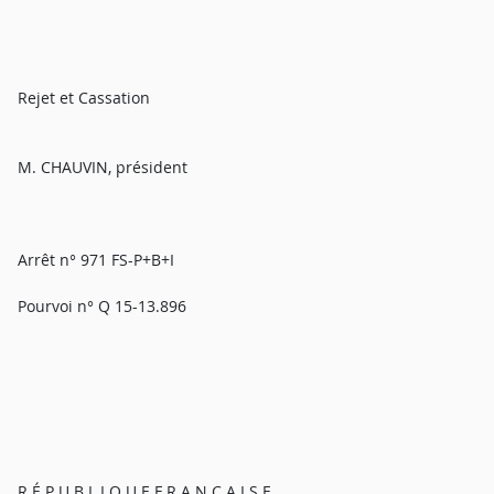
Rejet et Cassation
M. CHAUVIN, président
Arrêt n° 971 FS-P+B+I
Pourvoi n° Q 15-13.896
R É P U B L I Q U E F R A N Ç A I S E