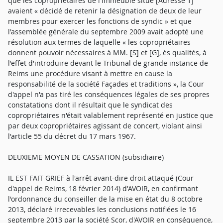
que les copropriétaires de l'immeuble situé [Adresse 1]
avaient « décidé de retenir la désignation de deux de leur
membres pour exercer les fonctions de syndic » et que
l'assemblée générale du septembre 2009 avait adopté une
résolution aux termes de laquelle « les copropriétaires
donnent pouvoir nécessaires à MM. [S] et [G], ès qualités, à
l'effet d'introduire devant le Tribunal de grande instance de
Reims une procédure visant à mettre en cause la
responsabilité de la société Façades et traditions », la Cour
d'appel n'a pas tiré les conséquences légales de ses propres
constatations dont il résultait que le syndicat des
copropriétaires n'était valablement représenté en justice que
par deux copropriétaires agissant de concert, violant ainsi
l'article 55 du décret du 17 mars 1967.
DEUXIEME MOYEN DE CASSATION (subsidiaire)
IL EST FAIT GRIEF à l'arrêt avant-dire droit attaqué (Cour
d'appel de Reims, 18 février 2014) d'AVOIR, en confirmant
l'ordonnance du conseiller de la mise en état du 8 octobre
2013, déclaré irrecevables les conclusions notifiées le 16
septembre 2013 par la société Scor, d'AVOIR en conséquence,