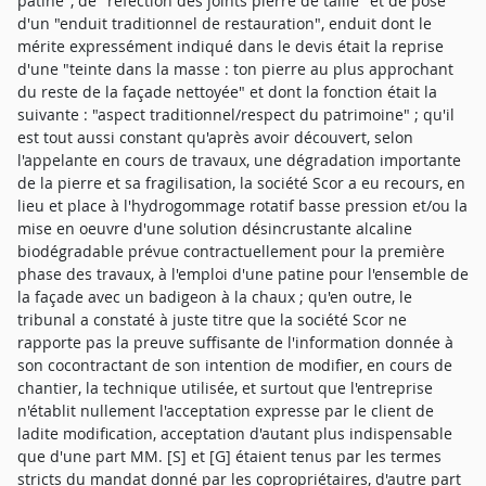
patine", de "réfection des joints pierre de taille" et de pose
d'un "enduit traditionnel de restauration", enduit dont le
mérite expressément indiqué dans le devis était la reprise
d'une "teinte dans la masse : ton pierre au plus approchant
du reste de la façade nettoyée" et dont la fonction était la
suivante : "aspect traditionnel/respect du patrimoine" ; qu'il
est tout aussi constant qu'après avoir découvert, selon
l'appelante en cours de travaux, une dégradation importante
de la pierre et sa fragilisation, la société Scor a eu recours, en
lieu et place à l'hydrogommage rotatif basse pression et/ou la
mise en oeuvre d'une solution désincrustante alcaline
biodégradable prévue contractuellement pour la première
phase des travaux, à l'emploi d'une patine pour l'ensemble de
la façade avec un badigeon à la chaux ; qu'en outre, le
tribunal a constaté à juste titre que la société Scor ne
rapporte pas la preuve suffisante de l'information donnée à
son cocontractant de son intention de modifier, en cours de
chantier, la technique utilisée, et surtout que l'entreprise
n'établit nullement l'acceptation expresse par le client de
ladite modification, acceptation d'autant plus indispensable
que d'une part MM. [S] et [G] étaient tenus par les termes
stricts du mandat donné par les copropriétaires, d'autre part