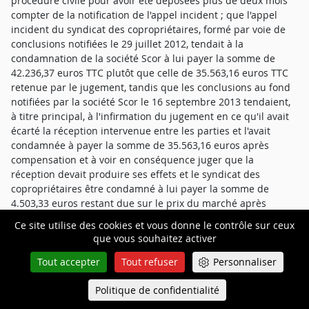
procédure civile pour avoir été déposées plus de deux mois
compter de la notification de l'appel incident ; que l'appel
incident du syndicat des copropriétaires, formé par voie de
conclusions notifiées le 29 juillet 2012, tendait à la
condamnation de la société Scor à lui payer la somme de
42.236,37 euros TTC plutôt que celle de 35.563,16 euros TTC
retenue par le jugement, tandis que les conclusions au fond
notifiées par la société Scor le 16 septembre 2013 tendaient,
à titre principal, à l'infirmation du jugement en ce qu'il avait
écarté la réception intervenue entre les parties et l'avait
condamnée à payer la somme de 35.563,16 euros après
compensation et à voir en conséquence juger que la
réception devait produire ses effets et le syndicat des
copropriétaires être condamné à lui payer la somme de
4.503,33 euros restant due sur le prix du marché après
application d'une moins-value, de sorte que ces conclusions
Ce site utilise des cookies et vous donne le contrôle sur ceux
n'avaient pas pour objet principal de répondre à l'appel
que vous souhaitez activer
incident mais de développer les moyens formulés par la
société Scor au soutien de son appel principal ; qu'en jugeant
Tout accepter
Tout refuser
Personnaliser
néanmoins ces conclusions irrecevables en leur entier, la
Politique de confidentialité
Cour d'appel a violé l'article 910 du Code de procédure civile
Queue-Fair
Menu
par fausse application ;