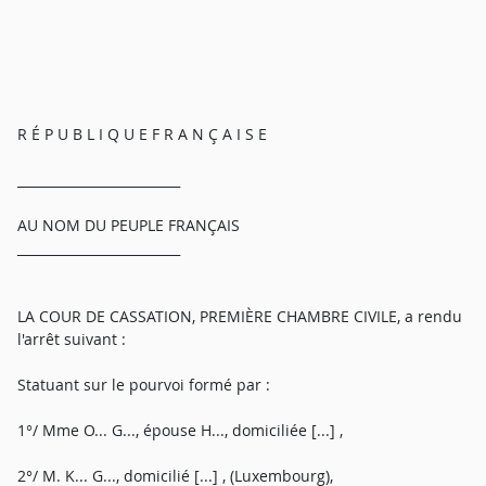
R É P U B L I Q U E F R A N Ç A I S E
_________________________
AU NOM DU PEUPLE FRANÇAIS
_________________________
LA COUR DE CASSATION, PREMIÈRE CHAMBRE CIVILE, a rendu
l'arrêt suivant :
Statuant sur le pourvoi formé par :
1°/ Mme O... G..., épouse H..., domiciliée [...] ,
2°/ M. K... G..., domicilié [...] , (Luxembourg),