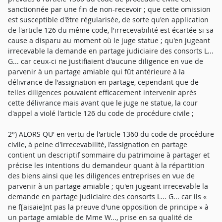
sanctionnée par une fin de non-recevoir ; que cette omission
est susceptible d'être régularisée, de sorte qu'en application
de l'article 126 du même code, l'irrecevabilité est écartée si sa
cause a disparu au moment où le juge statue ; qu'en jugeant
irrecevable la demande en partage judiciaire des consorts L...
G... car ceux-ci ne justifiaient d'aucune diligence en vue de
parvenir à un partage amiable qui fût antérieure à la
délivrance de l'assignation en partage, cependant que de
telles diligences pouvaient efficacement intervenir après
cette délivrance mais avant que le juge ne statue, la cour
d'appel a violé l'article 126 du code de procédure civile ;
2°) ALORS QU' en vertu de l'article 1360 du code de procédure
civile, à peine d'irrecevabilité, l'assignation en partage
contient un descriptif sommaire du patrimoine à partager et
précise les intentions du demandeur quant à la répartition
des biens ainsi que les diligences entreprises en vue de
parvenir à un partage amiable ; qu'en jugeant irrecevable la
demande en partage judiciaire des consorts L... G... car ils «
ne f[aisaie]nt pas la preuve d'une opposition de principe » à
un partage amiable de Mme W..., prise en sa qualité de