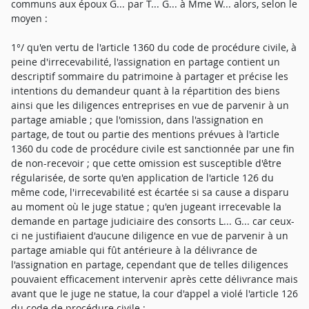
communs aux époux G... par T... G... à Mme W... alors, selon le
moyen :
1°/ qu'en vertu de l'article 1360 du code de procédure civile, à
peine d'irrecevabilité, l'assignation en partage contient un
descriptif sommaire du patrimoine à partager et précise les
intentions du demandeur quant à la répartition des biens
ainsi que les diligences entreprises en vue de parvenir à un
partage amiable ; que l'omission, dans l'assignation en
partage, de tout ou partie des mentions prévues à l'article
1360 du code de procédure civile est sanctionnée par une fin
de non-recevoir ; que cette omission est susceptible d'être
régularisée, de sorte qu'en application de l'article 126 du
même code, l'irrecevabilité est écartée si sa cause a disparu
au moment où le juge statue ; qu'en jugeant irrecevable la
demande en partage judiciaire des consorts L... G... car ceux-
ci ne justifiaient d'aucune diligence en vue de parvenir à un
partage amiable qui fût antérieure à la délivrance de
l'assignation en partage, cependant que de telles diligences
pouvaient efficacement intervenir après cette délivrance mais
avant que le juge ne statue, la cour d'appel a violé l'article 126
du code de procédure civile ;