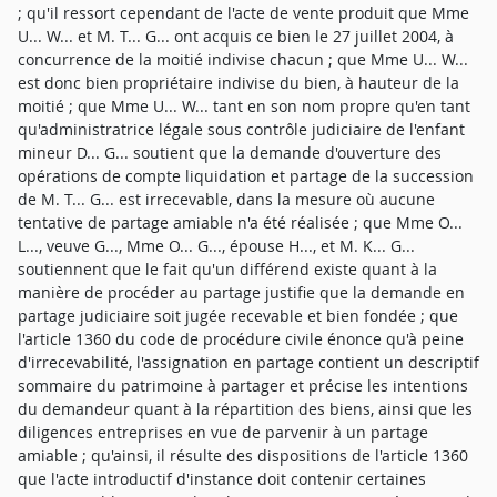
; qu'il ressort cependant de l'acte de vente produit que Mme
U... W... et M. T... G... ont acquis ce bien le 27 juillet 2004, à
concurrence de la moitié indivise chacun ; que Mme U... W...
est donc bien propriétaire indivise du bien, à hauteur de la
moitié ; que Mme U... W... tant en son nom propre qu'en tant
qu'administratrice légale sous contrôle judiciaire de l'enfant
mineur D... G... soutient que la demande d'ouverture des
opérations de compte liquidation et partage de la succession
de M. T... G... est irrecevable, dans la mesure où aucune
tentative de partage amiable n'a été réalisée ; que Mme O...
L..., veuve G..., Mme O... G..., épouse H..., et M. K... G...
soutiennent que le fait qu'un différend existe quant à la
manière de procéder au partage justifie que la demande en
partage judiciaire soit jugée recevable et bien fondée ; que
l'article 1360 du code de procédure civile énonce qu'à peine
d'irrecevabilité, l'assignation en partage contient un descriptif
sommaire du patrimoine à partager et précise les intentions
du demandeur quant à la répartition des biens, ainsi que les
diligences entreprises en vue de parvenir à un partage
amiable ; qu'ainsi, il résulte des dispositions de l'article 1360
que l'acte introductif d'instance doit contenir certaines