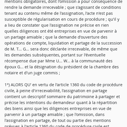
mentions obligatoires, dont l'omission a pour conséquence de
rendre la demande irrecevable ; que s'agissant de conditions
tenant au contenu même de l'assignation, l'acte n'est pas
susceptible de régularisation en cours de procédure ; qu'il y
a lieu de constater que l'assignation ne précise en rien
quelles diligences ont été entreprises en vue de parvenir à
un partage amiable ; que la demande d'ouverture des
opérations de compte, liquidation et partage de la succession
de M. T... G... sera donc déclarée irrecevable, de même que
les demandes subséquentes, portant sur l'éventuelle
récompense due par Mme U... W... à la communauté des
époux G... et la désignation du président de la chambre des
notaire et d'un juge commis ;
1°) ALORS QU' en vertu de l'article 1360 du code de procédure
civile, à peine d'irrecevabilité, l'assignation en partage
contient un descriptif sommaire du patrimoine à partager et
précise les intentions du demandeur quant à la répartition
des biens ainsi que les diligences entreprises en vue de
parvenir à un partage amiable ; que l'omission, dans
l'assignation en partage, de tout ou partie des mentions
prévues à l'article 1360 du code de procédure civile est