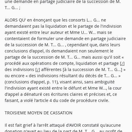
une demande en partage judiciaire de la succession de M.
T... G... ;
ALORS QU' en énonçant que les consorts L... G... ne
demandaient pas la liquidation et le partage de l'indivision
ayant existé entre leur auteur et Mme U... W... mais se
contentaient de formuler une demande en partage judiciaire
de la succession de M. T... G... , cependant que, dans leurs
conclusions d'appel, ils demandaient non seulement le
partage de la succession de M. T... G... mais aussi qu'il soit «
procédé aux opérations de compte, liquidation et partage [¿]
des indivisions [¿] afférentes [à la succession de M. T... G...] »
ou encore « des indivisions résultant du décès de T... G... »
(conclusions d'appel, p. 11), visant ainsi, sans ambiguïté
l'indivision ayant existé entre le défunt et Mme W..., la cour
d'appel a dénaturé ces écritures claires et précises et, ce
faisant, a violé l'article 4 du code de procédure civile.
TROISIEME MOYEN DE CASSATION
Il est fait grief à l'arrêt attaqué d'AVOIR constaté qu'aucune
donation n'avait eu lieu de la part de M. T... G... au profit de