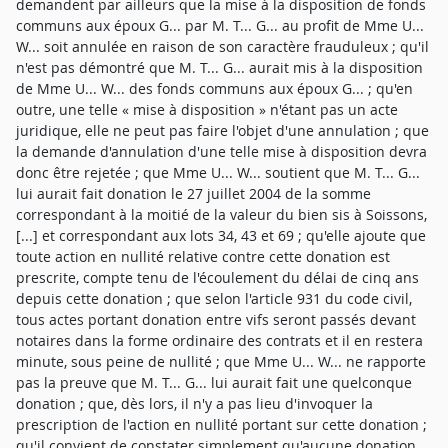
demandent par ailleurs que la mise à la disposition de fonds
communs aux époux G... par M. T... G... au profit de Mme U...
W... soit annulée en raison de son caractère frauduleux ; qu'il
n'est pas démontré que M. T... G... aurait mis à la disposition
de Mme U... W... des fonds communs aux époux G... ; qu'en
outre, une telle « mise à disposition » n'étant pas un acte
juridique, elle ne peut pas faire l'objet d'une annulation ; que
la demande d'annulation d'une telle mise à disposition devra
donc être rejetée ; que Mme U... W... soutient que M. T... G...
lui aurait fait donation le 27 juillet 2004 de la somme
correspondant à la moitié de la valeur du bien sis à Soissons,
[...] et correspondant aux lots 34, 43 et 69 ; qu'elle ajoute que
toute action en nullité relative contre cette donation est
prescrite, compte tenu de l'écoulement du délai de cinq ans
depuis cette donation ; que selon l'article 931 du code civil,
tous actes portant donation entre vifs seront passés devant
notaires dans la forme ordinaire des contrats et il en restera
minute, sous peine de nullité ; que Mme U... W... ne rapporte
pas la preuve que M. T... G... lui aurait fait une quelconque
donation ; que, dès lors, il n'y a pas lieu d'invoquer la
prescription de l'action en nullité portant sur cette donation ;
qu'il convient de constater simplement qu'aucune donation