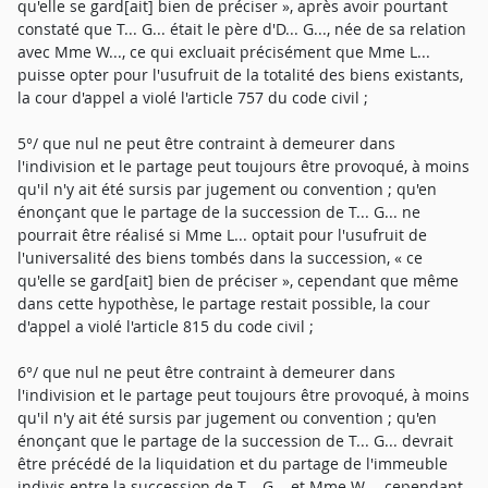
qu'elle se gard[ait] bien de préciser », après avoir pourtant
constaté que T... G... était le père d'D... G..., née de sa relation
avec Mme W..., ce qui excluait précisément que Mme L...
puisse opter pour l'usufruit de la totalité des biens existants,
la cour d'appel a violé l'article 757 du code civil ;
5°/ que nul ne peut être contraint à demeurer dans
l'indivision et le partage peut toujours être provoqué, à moins
qu'il n'y ait été sursis par jugement ou convention ; qu'en
énonçant que le partage de la succession de T... G... ne
pourrait être réalisé si Mme L... optait pour l'usufruit de
l'universalité des biens tombés dans la succession, « ce
qu'elle se gard[ait] bien de préciser », cependant que même
dans cette hypothèse, le partage restait possible, la cour
d'appel a violé l'article 815 du code civil ;
6°/ que nul ne peut être contraint à demeurer dans
l'indivision et le partage peut toujours être provoqué, à moins
qu'il n'y ait été sursis par jugement ou convention ; qu'en
énonçant que le partage de la succession de T... G... devrait
être précédé de la liquidation et du partage de l'immeuble
indivis entre la succession de T... G... et Mme W..., cependant