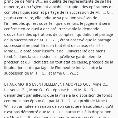
principe de Mme W..., en qualité de représentante de sa fille
mineure, à un règlement amiable et rapide des opérations de
comptes liquidation et partage de la succession de M. T... G...
; qu'au contraire, elle indique sa position vis-à-vis de
l'immeuble, qui est ouverte ; que, dès lors, le jugement sera
confirmé en ce qu'il a déclaré irrecevable la demande
d'ouverture des opérations de comptes liquidation et partage
de la succession de M. T... G... , étant observé que le partage
successoral ne peut être, en tout état de cause, réalisé si
Mme L... a opté pour l'usufruit de l'universalité des biens
tombés dans la succession, ce qu'elle se garde bien de
préciser, et qu'il doit être en tout état de cause, précédé de la
liquidation et du partage de l'immeuble indivis entre la
succession de M. T... G... et Mme U... W... ;
ET AUX MOTIFS EVENTUELLEMENT ADOPTES QUE, Mme O...
L... veuve G..., Mme O... G... épouse H... et M. K... G...
demandent par ailleurs que la mise à la disposition de fonds
communs aux époux G... par M. T... G... au profit de Mme U...
W... soit annulée en raison de son caractère frauduleux ; qu'il
n'est pas démontré que M. T... G... aurait mis à la disposition
de Mme U... W... des fonds communs aux époux G... ; qu'en