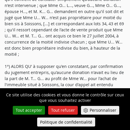
n'est intervenue ; que Mme O... L..., veuve G..., Mme O... G...,
épouse H..., et M. K... G... demandent en outre qu'il soit dit et
jugé que Mme U... W... n'est pas propriétaire pour moitié du
bien sis à Soissons, [...] et correspondant aux lots 34, 43 et 69
; qu'il ressort cependant de l'acte de vente produit que Mme
U... W... et M. T... G... ont acquis ce bien le 27 juillet 2004, à
concurrence de la moitié indivise chacun ; que Mme U... W...
est donc bien propriétaire indivise du bien, à hauteur de la
moitié ;
1°) ALORS QU' à supposer qu'en constatant, par confirmation
du jugement entrepris, qu'aucune donation n'avait eu lieu de
la part de M. T... G... au profit de Mme W... pour l'achat de
l'immeuble situé à Soissons, la cour d'appel ait entendu
relever que M. G... n'avait pas financé l'intégralité de ce bien,
Ce site utilise des cookies et vous donne le contrôle sur ceux
mais uniquement sa part dans le prix d'acquisition, en
que vous souhaitez activer
statuant de la sorte, après avoir pourtant constaté que M. T...
G... avait financé intégralement cette acquisition en
Tout accepter
Tout refuser
Personnaliser
contractant un prêt immobilier et en le remboursant avec ses
salaires, la cour d'appel a statué par des motifs
Politique de confidentialité
Queue-Fair
Menu
contradictoires et violé l'article 455 du code de procédure