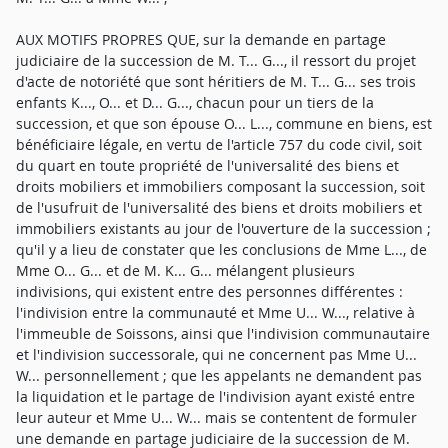
AUX MOTIFS PROPRES QUE, sur la demande en partage
judiciaire de la succession de M. T... G..., il ressort du projet
d'acte de notoriété que sont héritiers de M. T... G... ses trois
enfants K..., O... et D... G..., chacun pour un tiers de la
succession, et que son épouse O... L..., commune en biens, est
bénéficiaire légale, en vertu de l'article 757 du code civil, soit
du quart en toute propriété de l'universalité des biens et
droits mobiliers et immobiliers composant la succession, soit
de l'usufruit de l'universalité des biens et droits mobiliers et
immobiliers existants au jour de l'ouverture de la succession ;
qu'il y a lieu de constater que les conclusions de Mme L..., de
Mme O... G... et de M. K... G... mélangent plusieurs
indivisions, qui existent entre des personnes différentes :
l'indivision entre la communauté et Mme U... W..., relative à
l'immeuble de Soissons, ainsi que l'indivision communautaire
et l'indivision successorale, qui ne concernent pas Mme U...
W... personnellement ; que les appelants ne demandent pas
la liquidation et le partage de l'indivision ayant existé entre
leur auteur et Mme U... W... mais se contentent de formuler
une demande en partage judiciaire de la succession de M.