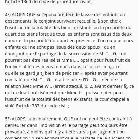
l'article 1360 du code de procédure civile ;
4°) ALORS QUE si l'époux prédécédé laisse des enfants ou
descendants, le conjoint survivant recueille, à son choix,
l'usufruit de la totalité des biens existants ou la propriété du
quart des biens lorsque tous les enfants sont issus des deux
époux et la propriété du quart en présence d'un ou plusieurs
enfants qui ne sont pas issus des deux époux ; qu'en
énonçant que le partage de la succession de M. T... G... ne
pourrait pas être réalisé si Mme L... optait pour l'usufruit de
l'universalité des biens tombés dans la succession, « ce
qu'elle se gard[ait] bien de préciser », après avoir pourtant
constaté que M. T... G... était le père d'D... G..., née de sa
relation avec Mme W... (arrêt attaqué, p. 2, avant dernier §), ce
qui excluait précisément que Mme L... puisse opter pour
l'usufruit de la totalité des biens existants, la cour d'appel a
violé l'article 757 du code civil ;
5°) ALORS, subsidiairement, QUE nul ne peut être contraint à
demeurer dans l'indivision et le partage peut toujours être
provoqué, à moins qu'il n'y ait été sursis par jugement ou
convention ; qu'en énonçant que le partage de la succession