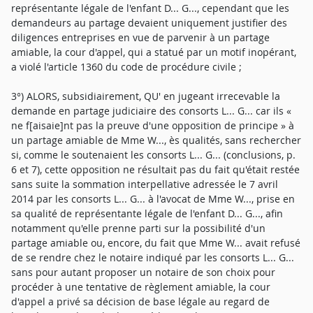
représentante légale de l'enfant D... G..., cependant que les
demandeurs au partage devaient uniquement justifier des
diligences entreprises en vue de parvenir à un partage
amiable, la cour d'appel, qui a statué par un motif inopérant,
a violé l'article 1360 du code de procédure civile ;
3°) ALORS, subsidiairement, QU' en jugeant irrecevable la
demande en partage judiciaire des consorts L... G... car ils «
ne f[aisaie]nt pas la preuve d'une opposition de principe » à
un partage amiable de Mme W..., ès qualités, sans rechercher
si, comme le soutenaient les consorts L... G... (conclusions, p.
6 et 7), cette opposition ne résultait pas du fait qu'était restée
sans suite la sommation interpellative adressée le 7 avril
2014 par les consorts L... G... à l'avocat de Mme W..., prise en
sa qualité de représentante légale de l'enfant D... G..., afin
notamment qu'elle prenne parti sur la possibilité d'un
partage amiable ou, encore, du fait que Mme W... avait refusé
de se rendre chez le notaire indiqué par les consorts L... G...
sans pour autant proposer un notaire de son choix pour
procéder à une tentative de règlement amiable, la cour
d'appel a privé sa décision de base légale au regard de