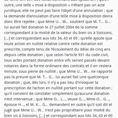
outre, une telle « mise à disposition » n'étant pas un acte
juridique, elle ne peut pas faire l'objet d'une annulation ; que
la demande d'annulation d'une telle mise à disposition devra
donc être rejetée ; que Mme U... W... soutient que M. T... G...
lui aurait fait donation le 27 juillet 2004 de la somme
correspondant à la moitié de la valeur du bien sis à Soissons,
[...] et correspondant aux lots 34, 43 et 69 ; qu'elle ajoute que
toute action en nullité relative contre cette donation est
prescrite, compte tenu de l'écoulement du délai de cinq ans
depuis cette donation ; que selon l'article 931 du code civil,
tous actes portant donation entre vifs seront passés devant
notaires dans la forme ordinaire des contrats et il en restera
minute, sous peine de nullité ; que Mme U... W... ne rapporte
pas la preuve que M. T... G... lui aurait fait une quelconque
donation ; que, dès lors, il n'y a pas lieu d'invoquer la
prescription de l'action en nullité portant sur cette donation ;
qu'il convient de constater simplement qu'aucune donation
n'est intervenue ; que Mme O... L..., veuve G..., Mme O... G...,
épouse H..., et M. K... G... demandent en outre qu'il soit dit et
jugé que Mme U... W... n'est pas propriétaire pour moitié du
bien sis à Soissons, [...] et correspondant aux lots 34, 43 et 69