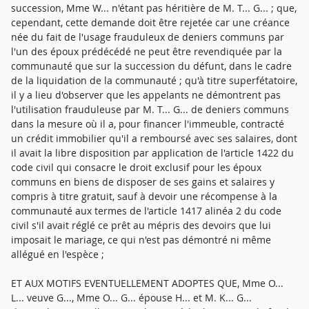
succession, Mme W... n'étant pas héritière de M. T... G... ; que,
cependant, cette demande doit être rejetée car une créance
née du fait de l'usage frauduleux de deniers communs par
l'un des époux prédécédé ne peut être revendiquée par la
communauté que sur la succession du défunt, dans le cadre
de la liquidation de la communauté ; qu'à titre superfétatoire,
il y a lieu d'observer que les appelants ne démontrent pas
l'utilisation frauduleuse par M. T... G... de deniers communs
dans la mesure où il a, pour financer l'immeuble, contracté
un crédit immobilier qu'il a remboursé avec ses salaires, dont
il avait la libre disposition par application de l'article 1422 du
code civil qui consacre le droit exclusif pour les époux
communs en biens de disposer de ses gains et salaires y
compris à titre gratuit, sauf à devoir une récompense à la
communauté aux termes de l'article 1417 alinéa 2 du code
civil s'il avait réglé ce prêt au mépris des devoirs que lui
imposait le mariage, ce qui n'est pas démontré ni même
allégué en l'espèce ;
ET AUX MOTIFS EVENTUELLEMENT ADOPTES QUE, Mme O...
L... veuve G..., Mme O... G... épouse H... et M. K... G...