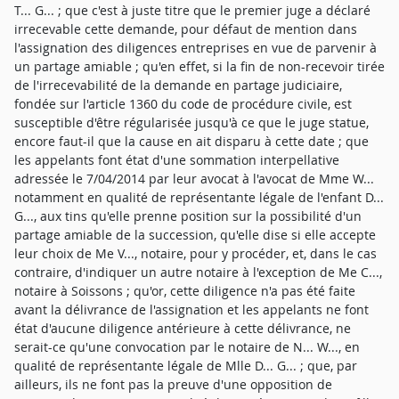
T... G... ; que c'est à juste titre que le premier juge a déclaré
irrecevable cette demande, pour défaut de mention dans
l'assignation des diligences entreprises en vue de parvenir à
un partage amiable ; qu'en effet, si la fin de non-recevoir tirée
de l'irrecevabilité de la demande en partage judiciaire,
fondée sur l'article 1360 du code de procédure civile, est
susceptible d'être régularisée jusqu'à ce que le juge statue,
encore faut-il que la cause en ait disparu à cette date ; que
les appelants font état d'une sommation interpellative
adressée le 7/04/2014 par leur avocat à l'avocat de Mme W...
notamment en qualité de représentante légale de l'enfant D...
G..., aux tins qu'elle prenne position sur la possibilité d'un
partage amiable de la succession, qu'elle dise si elle accepte
leur choix de Me V..., notaire, pour y procéder, et, dans le cas
contraire, d'indiquer un autre notaire à l'exception de Me C...,
notaire à Soissons ; qu'or, cette diligence n'a pas été faite
avant la délivrance de l'assignation et les appelants ne font
état d'aucune diligence antérieure à cette délivrance, ne
serait-ce qu'une convocation par le notaire de N... W..., en
qualité de représentante légale de Mlle D... G... ; que, par
ailleurs, ils ne font pas la preuve d'une opposition de