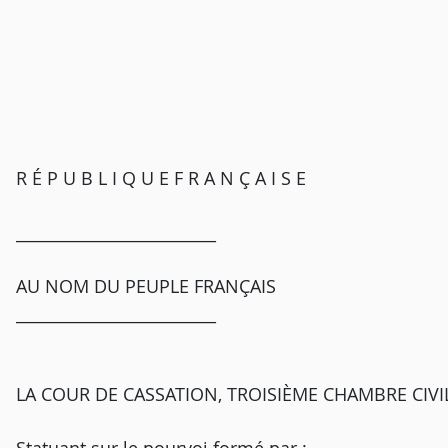
R É P U B L I Q U E F R A N Ç A I S E
_________________________
AU NOM DU PEUPLE FRANÇAIS
_________________________
LA COUR DE CASSATION, TROISIÈME CHAMBRE CIVILE, 