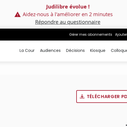
Judilibre évolue !
Aidez-nous à l'améliorer en 2 minutes
Répondre au questionnaire
Gérer mes abonnements
Ajouter
La Cour
Audiences
Décisions
Kiosque
Colloqu
TÉLÉCHARGER P