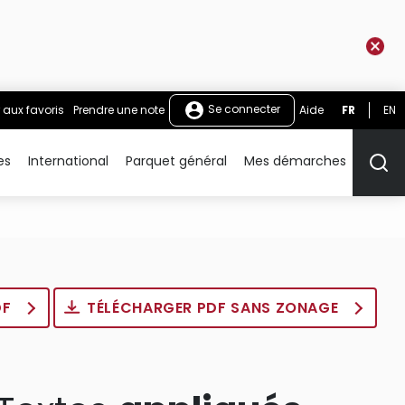
Se connecter
 aux favoris
Prendre une note
Aide
FR
EN
es
International
Parquet général
Mes démarches
Rech
DF
TÉLÉCHARGER PDF SANS ZONAGE