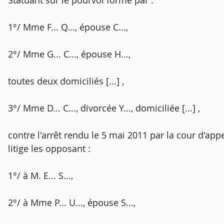
Statuant sur le pourvoi formé par :
1°/ Mme F... Q..., épouse C...,
2°/ Mme G... C..., épouse H...,
toutes deux domiciliés [...] ,
3°/ Mme D... C..., divorcée Y..., domiciliée [...] ,
contre l'arrêt rendu le 5 mai 2011 par la cour d'a
litige les opposant :
1°/ à M. E... S...,
2°/ à Mme P... U..., épouse S...,