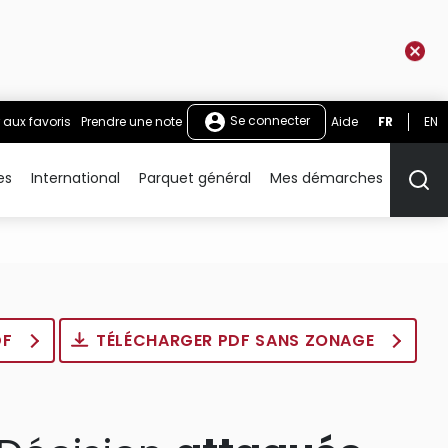
Se connecter
 aux favoris
Prendre une note
Aide
FR
EN
es
International
Parquet général
Mes démarches
Rech
DF
TÉLÉCHARGER PDF SANS ZONAGE