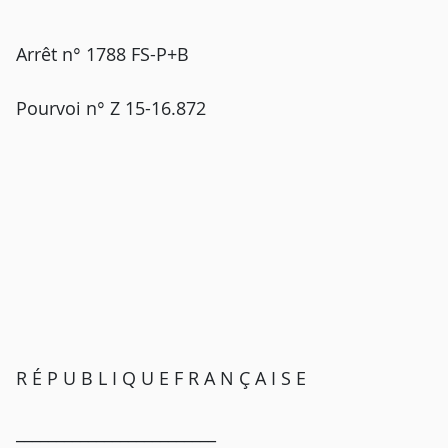
Arrêt n° 1788 FS-P+B
Pourvoi n° Z 15-16.872
R É P U B L I Q U E F R A N Ç A I S E
_________________________