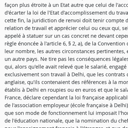
façon plus étroite à un Etat autre que celui de l'ac
d'écarter la loi de l'Etat d'accomplissement du travai
cette fin, la juridiction de renvoi doit tenir compt
relation de travail et apprécier celui ou ceux qui, sel
appelé à statuer sur un cas concret ne devant ce
règle énoncée à l'article 6, § 2, a), de la Conventio
leur nombre, les autres circonstances pertinentes, e
un autre pays. Ne tire pas les conséquences légale
qui, alors qu'elle avait relevé que le salarié, enga
exclusivement son travail à Delhi, que les contrats 
anglaise, qu'ils contenaient des références à la mon
établis à Delhi en roupies ou en euros et que le sa
France, déclare cependant la loi française applicable
de l'association employeur (école française à Delhi)
que son mode de fonctionnement lui imposait l'hom
de l'éducation nationale, que la nomination du chef