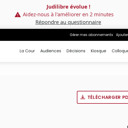
Judilibre évolue !
Aidez-nous à l'améliorer en 2 minutes
Répondre au questionnaire
Gérer mes abonnements
Ajouter
La Cour
Audiences
Décisions
Kiosque
Colloqu
TÉLÉCHARGER P