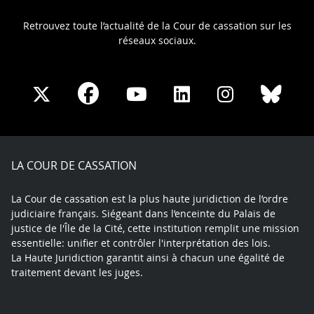
Retrouvez toute l’actualité de la Cour de cassation sur les
réseaux sociaux.
Share
Share
Share
Share
Sha
Share
on
on
on
on
on
on
Facebook
X
Youtube
LinkedIn
Instagram
Blue
play
LA COUR DE CASSATION
La Cour de cassation est la plus haute juridiction de l’ordre
judiciaire français. Siégeant dans l’enceinte du Palais de
justice de l'Île de la Cité, cette institution remplit une mission
essentielle: unifier et contrôler l'interprétation des lois.
La Haute Juridiction garantit ainsi à chacun une égalité de
traitement devant les juges.