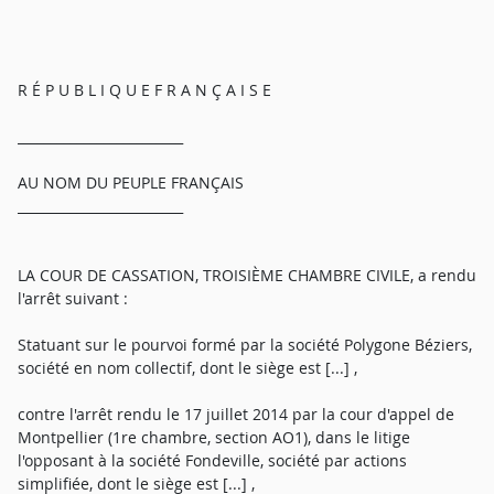
R É P U B L I Q U E F R A N Ç A I S E
_________________________
AU NOM DU PEUPLE FRANÇAIS
_________________________
LA COUR DE CASSATION, TROISIÈME CHAMBRE CIVILE, a rendu
l'arrêt suivant :
Statuant sur le pourvoi formé par la société Polygone Béziers,
société en nom collectif, dont le siège est [...] ,
contre l'arrêt rendu le 17 juillet 2014 par la cour d'appel de
Montpellier (1re chambre, section AO1), dans le litige
l'opposant à la société Fondeville, société par actions
simplifiée, dont le siège est [...] ,