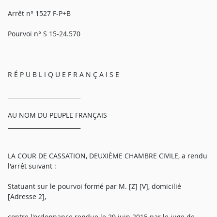
Arrêt n° 1527 F-P+B
Pourvoi n° S 15-24.570
R É P U B L I Q U E F R A N Ç A I S E
_________________________
AU NOM DU PEUPLE FRANÇAIS
_________________________
LA COUR DE CASSATION, DEUXIÈME CHAMBRE CIVILE, a rendu
l'arrêt suivant :
Statuant sur le pourvoi formé par M. [Z] [V], domicilié
[Adresse 2],
contre l'ordonnance rendue le 29 juin 2015 par le juge de