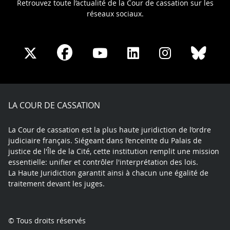
Retrouvez toute l’actualité de la Cour de cassation sur les
réseaux sociaux.
Share
Share
Share
Share
Sha
Share
on
on
on
on
on
on
Facebook
X
Youtube
LinkedIn
Instagram
Blue
play
LA COUR DE CASSATION
La Cour de cassation est la plus haute juridiction de l’ordre
judiciaire français. Siégeant dans l’enceinte du Palais de
justice de l'Île de la Cité, cette institution remplit une mission
essentielle: unifier et contrôler l'interprétation des lois.
La Haute Juridiction garantit ainsi à chacun une égalité de
traitement devant les juges.
© Tous droits réservés