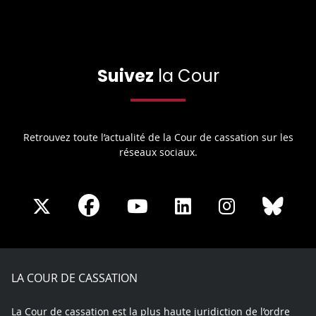
Suivez
la Cour
Retrouvez toute l’actualité de la Cour de cassation sur les
réseaux sociaux.
Share
Share
Share
Share
Sha
Share
on
on
on
on
on
on
Facebook
X
Youtube
LinkedIn
Instagram
Blue
play
LA COUR DE CASSATION
La Cour de cassation est la plus haute juridiction de l’ordre