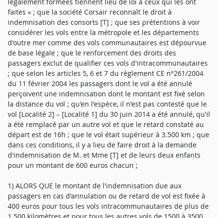
légalement formées tiennent lieu de loi à ceux qui les ont
faites » ; que la société Corsair reconnaît le droit à
indemnisation des consorts [T] ; que ses prétentions à voir
considérer les vols entre la métropole et les départements
d'outre mer comme des vols communautaires est dépourvue
de base légale ; que le renforcement des droits des
passagers exclut de qualifier ces vols d'intracommunautaires
; que selon les articles 5, 6 et 7 du règlement CE n°261/2004
du 11 février 2004 les passagers dont le vol a été annulé
perçoivent une indemnisation dont le montant est fixé selon
la distance du vol ; qu'en l'espèce, il n'est pas contesté que le
vol [Localité 2] – [Localité 1] du 30 juin 2014 a été annulé, qu'il
a été remplacé par un autre vol et que le retard constaté au
départ est de 16h ; que le vol était supérieur à 3.500 km ; que
dans ces conditions, il y a lieu de faire droit à la demande
d'indemnisation de M. et Mme [T] et de leurs deux enfants
pour un montant de 600 euros chacun ;
1) ALORS QUE le montant de l'indemnisation due aux
passagers en cas d'annulation ou de retard de vol est fixée à
400 euros pour tous les vols intracommunautaires de plus de
1.500 kilomètres et pour tous les autres vols de 1500 à 3500