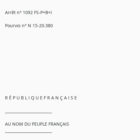
Arrêt n° 1092 FS-P+B+I
Pourvoi n° N 15-20.380
R É P U B L I Q U E F R A N Ç A I S E
_________________________
AU NOM DU PEUPLE FRANÇAIS
_________________________