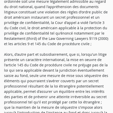
ordonnée soit une mesure légalement admissible au regard
du droit national, quand l'appréhension des documents
litigieux constituait une violation des règles d'ordre public de
droit américain instaurant un secret professionnel et un
privilège de confidentialité, la Cour d'appel a violé l'article 3
du Code civil, le droit américain applicable à la protection du
privilège de confidentialité tel qu'énoncé notamment par le
Restatement (third) of the Law Governing Lawyers §119 (2000)
et les articles 9 et 145 du Code de procédure civile ;
Alors, d'autre part et subsidiairement, que si, lorsqu'un litige
présente un caractère international, la mise en oeuvre de
l'article 145 du Code de procédure civile ne préjuge pas de la
loi qui sera applicable devant la juridiction éventuellement
saisie au fond, seule une mesure de mise sous séquestre des
éléments qui pourraient s'avérer couverts par un secret
professionnel résultant de la loi étrangère potentiellement
applicable, permet d'assurer un équilibre entre les intérêts
des parties et de prévenir une atteinte irréversible au secret
professionnel tel qu'il est protégé par cette loi étrangère ;
que la maintien de la mesure de séquestre s'impose alors
jusqu'à l'introduction de l'instance au fond et donc jusqu'à la