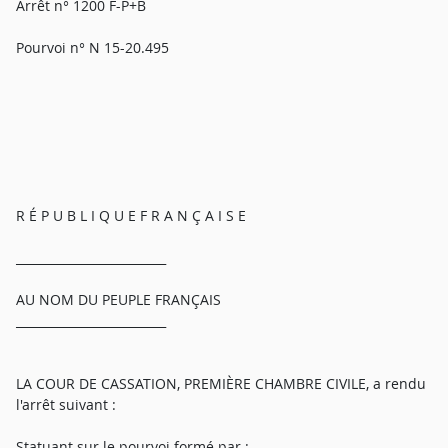
Arrêt n° 1200 F-P+B
Pourvoi n° N 15-20.495
R É P U B L I Q U E F R A N Ç A I S E
_________________________
AU NOM DU PEUPLE FRANÇAIS
_________________________
LA COUR DE CASSATION, PREMIÈRE CHAMBRE CIVILE, a rendu
l'arrêt suivant :
Statuant sur le pourvoi formé par :