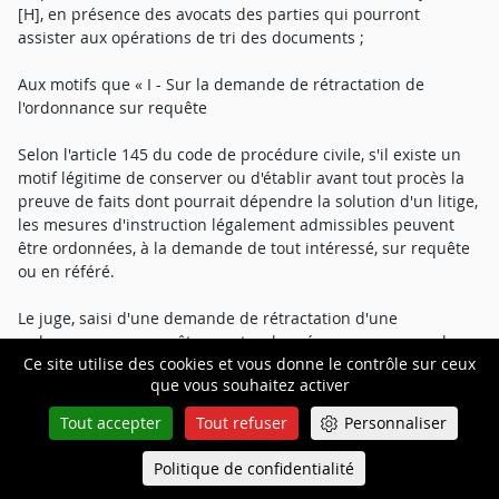
[H], en présence des avocats des parties qui pourront
assister aux opérations de tri des documents ;
Aux motifs que « I - Sur la demande de rétractation de
l'ordonnance sur requête
Selon l'article 145 du code de procédure civile, s'il existe un
motif légitime de conserver ou d'établir avant tout procès la
preuve de faits dont pourrait dépendre la solution d'un litige,
les mesures d'instruction légalement admissibles peuvent
être ordonnées, à la demande de tout intéressé, sur requête
ou en référé.
Le juge, saisi d'une demande de rétractation d'une
ordonnance sur requête ayant ordonné une mesure sur le
Ce site utilise des cookies et vous donne le contrôle sur ceux
fondement de l'article 145 du code de procédure civile et
que vous souhaitez activer
tenu d'apprécier au jour où il statue les mérites de la
requête, doit s'assurer de l'existence d'un motif légitime à
Tout accepter
Tout refuser
Personnaliser
ordonner la mesure probatoire et des circonstances justifiant
de ne pas y procéder contradictoirement.
Politique de confidentialité
Queue-Fair
Menu