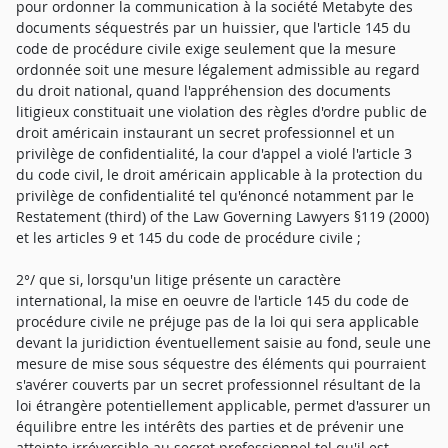
pour ordonner la communication à la société Metabyte des
documents séquestrés par un huissier, que l'article 145 du
code de procédure civile exige seulement que la mesure
ordonnée soit une mesure légalement admissible au regard
du droit national, quand l'appréhension des documents
litigieux constituait une violation des règles d'ordre public de
droit américain instaurant un secret professionnel et un
privilège de confidentialité, la cour d'appel a violé l'article 3
du code civil, le droit américain applicable à la protection du
privilège de confidentialité tel qu'énoncé notamment par le
Restatement (third) of the Law Governing Lawyers §119 (2000)
et les articles 9 et 145 du code de procédure civile ;
2°/ que si, lorsqu'un litige présente un caractère
international, la mise en oeuvre de l'article 145 du code de
procédure civile ne préjuge pas de la loi qui sera applicable
devant la juridiction éventuellement saisie au fond, seule une
mesure de mise sous séquestre des éléments qui pourraient
s'avérer couverts par un secret professionnel résultant de la
loi étrangère potentiellement applicable, permet d'assurer un
équilibre entre les intérêts des parties et de prévenir une
atteinte irréversible au secret professionnel tel qu'il est